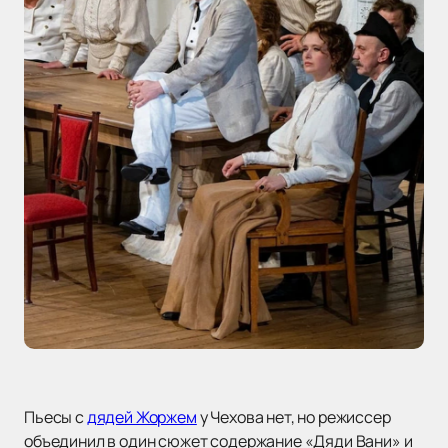
Пьесы с
дядей Жоржем
у Чехова нет, но режиссер
объединил в один сюжет содержание «Дяди Вани» и