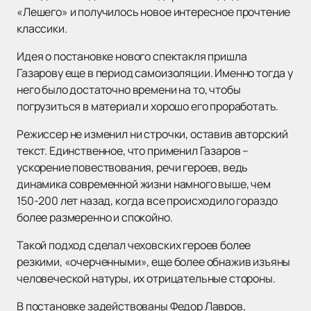
«Лешего» и получилось новое интересное прочтение
классики.
Идея о постановке нового спектакля пришла
Газарову еще в период самоизоляции. Именно тогда у
него было достаточно времени на то, чтобы
погрузиться в материал и хорошо его проработать.
Режиссер не изменил ни строчки, оставив авторский
текст. Единственное, что применил Газаров –
ускорение повествования, речи героев, ведь
динамика современной жизни намного выше, чем
150-200 лет назад, когда все происходило гораздо
более размеренно и спокойно.
Такой подход сделал чеховских героев более
резкими, «очерченными», еще более обнажив изъяны
человеческой натуры, их отрицательные стороны.
В постановке задействованы Федор Лавров,