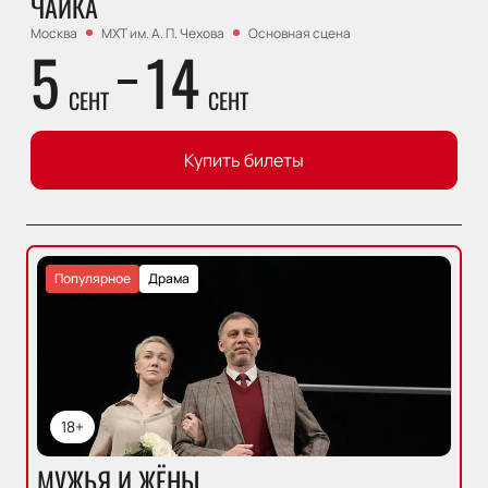
ЧАЙКА
Москва
МХТ им. А. П. Чехова
Основная сцена
5
14
СЕНТ
СЕНТ
Купить билеты
Популярное
Драма
18+
МУЖЬЯ И ЖЁНЫ