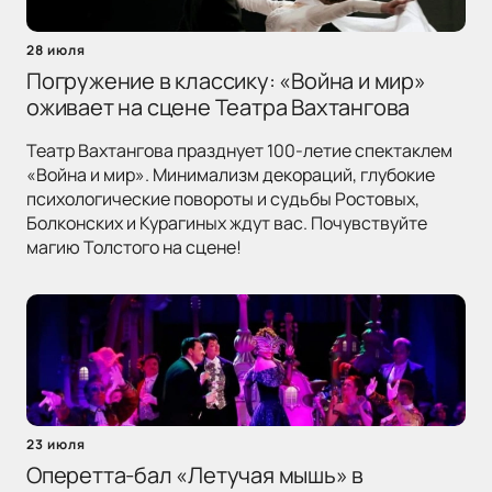
28 июля
Погружение в классику: «Война и мир»
оживает на сцене Театра Вахтангова
Театр Вахтангова празднует 100-летие спектаклем
«Война и мир». Минимализм декораций, глубокие
психологические повороты и судьбы Ростовых,
Болконских и Курагиных ждут вас. Почувствуйте
магию Толстого на сцене!
23 июля
Оперетта-бал «Летучая мышь» в