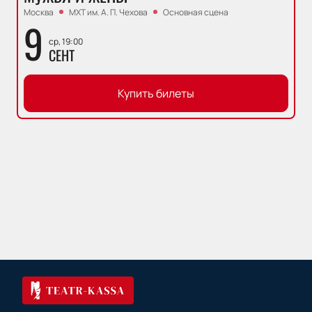
Москва
МХТ им. А. П. Чехова
Основная сцена
9
ср, 19:00
СЕНТ
Купить билеты