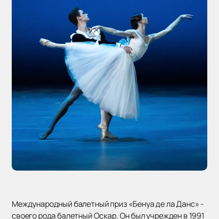
Международный балетный приз «Бенуа де ла Данс» -
своего рода балетный Оскар. Он был учрежден в 1991