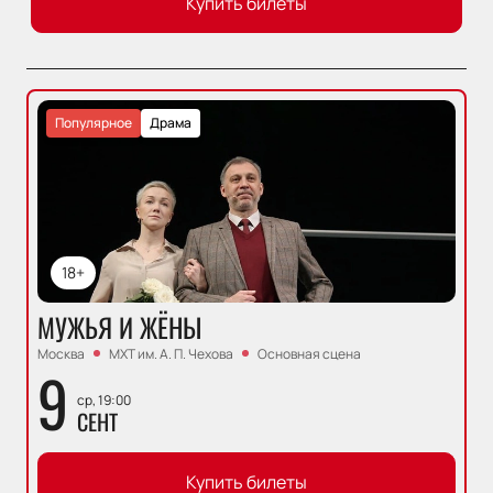
Купить билеты
Популярное
Драма
18+
МУЖЬЯ И ЖЁНЫ
Москва
МХТ им. А. П. Чехова
Основная сцена
9
ср, 19:00
СЕНТ
Купить билеты