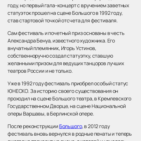
году, но первый гала-концерт с вручением заветных
статуэток прошел на сцене Большого в 1992 году,
став стартовой точкой отсчета для фестиваля.
Сам фестиваль и почетный приз основаны в честь
Александра Бенуа, известного художника. Его
внучатный племянник, Игорь Устинов,
собственноручно создал статуэтку, ставшую
желанными призом для ведущих танцоров лучших
театров России и не только.
Уже в 1992 году фестиваль приобрел особый статус
ЮНЕСКО. За историю своего существования он
проходил на сцене Большого театра, в Кремлевского
Государственном Дворце, на сцене Национальной
оперы Варшавы, в Берлинской опере.
После реконструкции
Большого
, в 2012 году
фестиваль вновь вернулся в родные пенаты и теперь