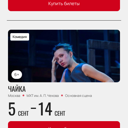
Купить билеты
Комедия
6+
ЧАЙКА
Москва
МХТ им. А. П. Чехова
Основная сцена
5
14
СЕНТ
СЕНТ