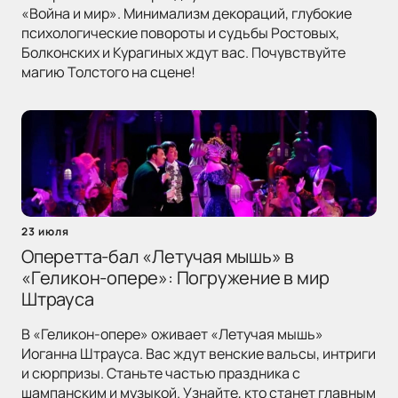
«Война и мир». Минимализм декораций, глубокие
психологические повороты и судьбы Ростовых,
Болконских и Курагиных ждут вас. Почувствуйте
магию Толстого на сцене!
23 июля
Оперетта-бал «Летучая мышь» в
«Геликон-опере»: Погружение в мир
Штрауса
В «Геликон-опере» оживает «Летучая мышь»
Иоганна Штрауса. Вас ждут венские вальсы, интриги
и сюрпризы. Станьте частью праздника с
шампанским и музыкой. Узнайте, кто станет главным