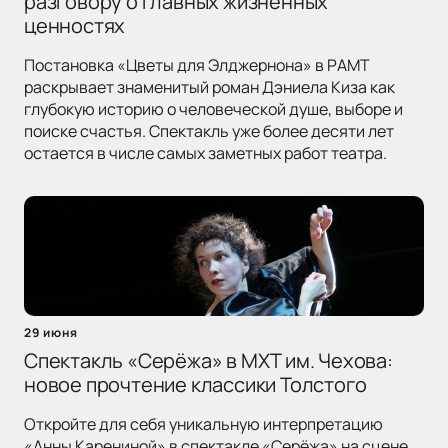
разговору о главных жизненных
ценностях
Постановка «Цветы для Элджернона» в РАМТ
раскрывает знаменитый роман Дэниела Киза как
глубокую историю о человеческой душе, выборе и
поиске счастья. Спектакль уже более десяти лет
остается в числе самых заметных работ театра.
29 июня
Спектакль «Серёжа» в МХТ им. Чехова:
новое прочтение классики Толстого
Откройте для себя уникальную интерпретацию
«Анны Карениной» в спектакле «Серёжа» на сцене