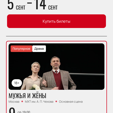
5
14
СЕНТ
СЕНТ
Купить билеты
Популярное
Драма
18+
МУЖЬЯ И ЖЁНЫ
Москва
МХТ им. А. П. Чехова
Основная сцена
9
ср, 19:00