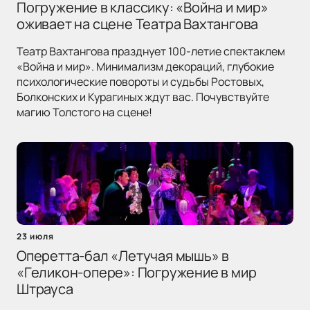
Погружение в классику: «Война и мир»
оживает на сцене Театра Вахтангова
Театр Вахтангова празднует 100-летие спектаклем
«Война и мир». Минимализм декораций, глубокие
психологические повороты и судьбы Ростовых,
Болконских и Курагиных ждут вас. Почувствуйте
магию Толстого на сцене!
23 июля
Оперетта-бал «Летучая мышь» в
«Геликон-опере»: Погружение в мир
Штрауса