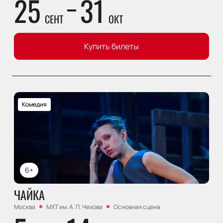
25
31
СЕНТ
ОКТ
Купить билеты
Комедия
6+
ЧАЙКА
Москва
МХТ им. А. П. Чехова
Основная сцена