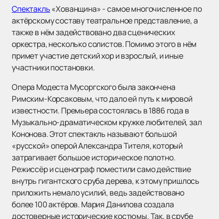
Спектакль
«Хованщина» - самое многочисленное по
актёрскому составу театральное представление, а
также в нём задействовано два сценических
оркестра, несколько солистов. Помимо этого в нём
примет участие детский хор и взрослый, и иные
участники постановки.
Опера Модеста Мусоргского была закончена
Римским-Корсаковым, что дало ей путь к мировой
известности. Премьера состоялась в 1886 года в
Музыкально-драматическом кружке любителей, зал
Кононова. Этот спектакль называют большой
«русской» оперой Александра Тителя, который
затрагивает большое историческое полотно.
Режиссёр и сценограф поместили само действие
внутрь гигантского сруба дерева, к этому пришлось
приложить немало усилий, ведь задействовано
более 100 актёров. Мария Данилова создала
достоверные исторические костюмы. Так, в срубе