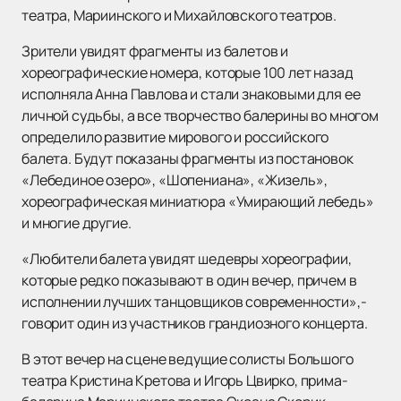
театра, Мариинского и Михайловского театров.
Зрители увидят фрагменты из балетов и
хореографические номера, которые 100 лет назад
исполняла Анна Павлова и стали знаковыми для ее
личной судьбы, а все творчество балерины во многом
определило развитие мирового и российского
балета. Будут показаны фрагменты из постановок
«Лебединое озеро», «Шопениана», «Жизель»,
хореографическая миниатюра «Умирающий лебедь»
и многие другие.
«Любители балета увидят шедевры хореографии,
которые редко показывают в один вечер, причем в
исполнении лучших танцовщиков современности»,-
говорит один из участников грандиозного концерта.
В этот вечер на сцене ведущие солисты Большого
театра Кристина Кретова и Игорь Цвирко, прима-