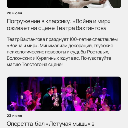
28 июля
Погружение в классику: «Война и мир»
оживает на сцене Театра Вахтангова
Театр Вахтангова празднует 100-летие спектаклем
«Война и мир». Минимализм декораций, глубокие
психологические повороты и судьбы Ростовых,
Болконских и Курагиных ждут вас. Почувствуйте
магию Толстого на сцене!
23 июля
Оперетта-бал «Летучая мышь» в