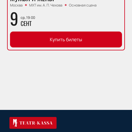
Москва
МХТ им. А. П. Чехова
Основная сцена
9
ср, 19:00
СЕНТ
Купить билеты