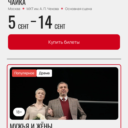
ЧАЙКА
Москва
МХТ им. А. П. Чехова
Основная сцена
5
14
СЕНТ
СЕНТ
Купить билеты
Популярное
Драма
18+
МУЖЬЯ И ЖЁНЫ