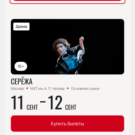
Драма
16+
СЕРЁЖА
Москва
МХТ им. А. П. Чехова
Основная сцена
11
12
СЕНТ
СЕНТ
Купить билеты