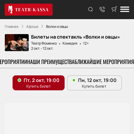
Главная
Афиша
Волки и овцы
Билеты на спектакль «Волки и овцы»
Театр Фоменко
Комедия
12+
2 окт.
-
12 окт.
МЕРОПРИЯТИИ
НАШИ ПРЕИМУЩЕСТВА
БЛИЖАЙШИЕ МЕРОПРИЯТИЯ