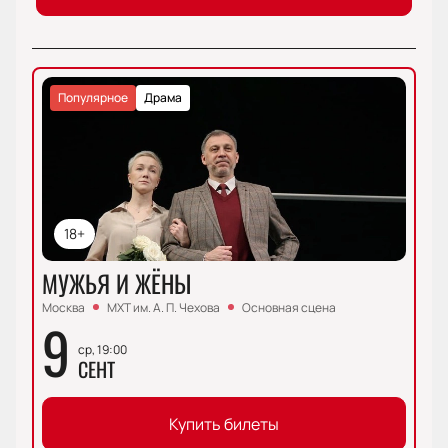
Популярное
Драма
18+
МУЖЬЯ И ЖЁНЫ
Москва
МХТ им. А. П. Чехова
Основная сцена
9
ср, 19:00
СЕНТ
Купить билеты