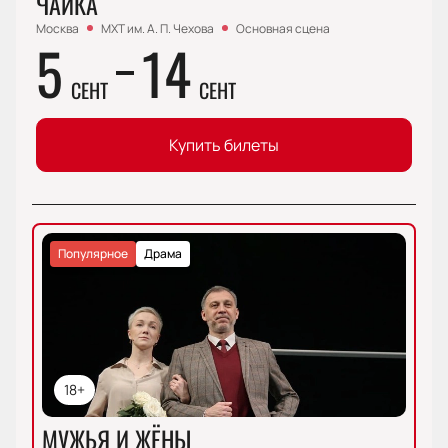
ЧАЙКА
Москва
МХТ им. А. П. Чехова
Основная сцена
5
14
СЕНТ
СЕНТ
Купить билеты
Популярное
Драма
18+
МУЖЬЯ И ЖЁНЫ