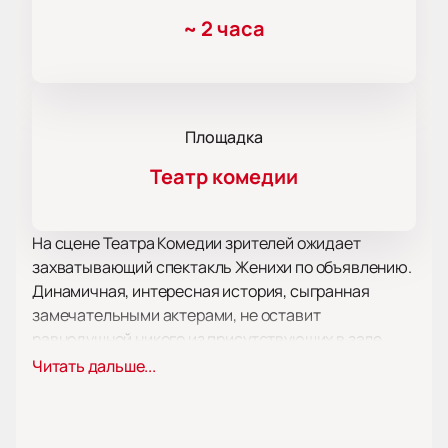
~
2 часа
Площадка
Театр комедии
На сцене Театра Комедии зрителей ожидает
захватывающий спектакль Женихи по объявлению.
Динамичная, интересная история, сыгранная
замечательными актерами, не оставит
равнодушной никого из присутствующих в зале.
Труд режиссера, актёрской труппы, костюмеров,
Читать дальше...
работников сцены, гримеров, осветителей
достойна наивысшей похвалы, а постановка звания
образца самого высокого уровня художественного