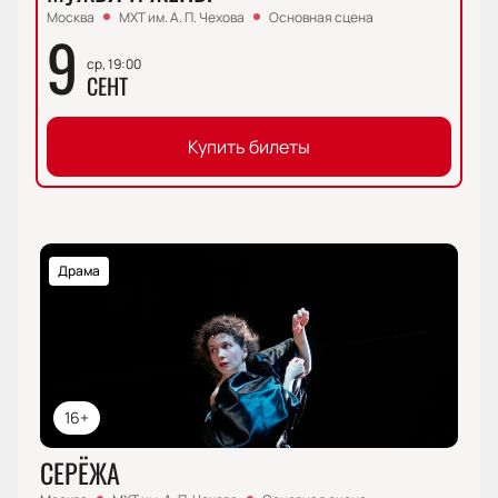
Москва
МХТ им. А. П. Чехова
Основная сцена
9
ср, 19:00
СЕНТ
Купить билеты
Драма
16+
СЕРЁЖА