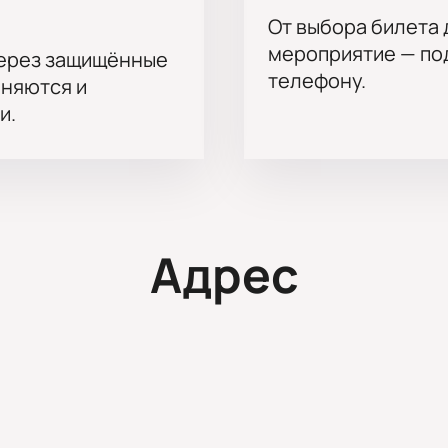
От выбора билета 
мероприятие — под
через защищённые
телефону.
аняются и
и.
Адрес