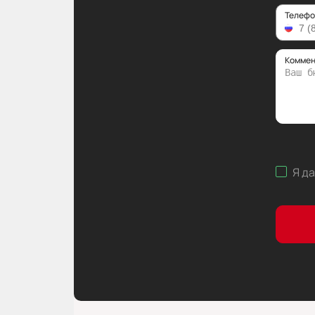
Телефо
Коммен
Я д