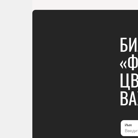
БИ
«Ф
ЦВ
ВА
Имя