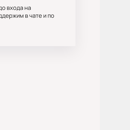
до входа на
держим в чате и по