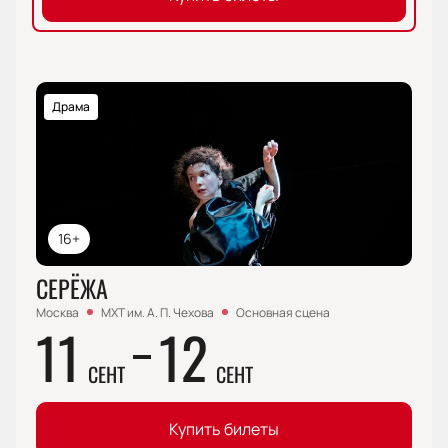
Драма
16+
СЕРЁЖА
Москва
МХТ им. А. П. Чехова
Основная сцена
11
12
СЕНТ
СЕНТ
Купить билеты