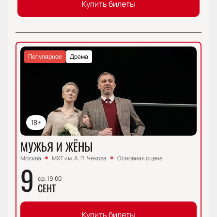
Купить билеты
Популярное
Драма
18+
МУЖЬЯ И ЖЁНЫ
Москва
МХТ им. А. П. Чехова
Основная сцена
9
ср, 19:00
СЕНТ
Купить билеты