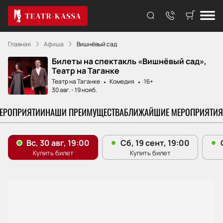
Главная
Афиша
Вишнёвый сад
Билеты на спектакль «Вишнёвый сад»,
Театр на Таганке
Театр на Таганке
Комедия
16+
30 авг.
-
19 нояб.
МЕРОПРИЯТИИ
НАШИ ПРЕИМУЩЕСТВА
БЛИЖАЙШИЕ МЕРОПРИЯТИЯ