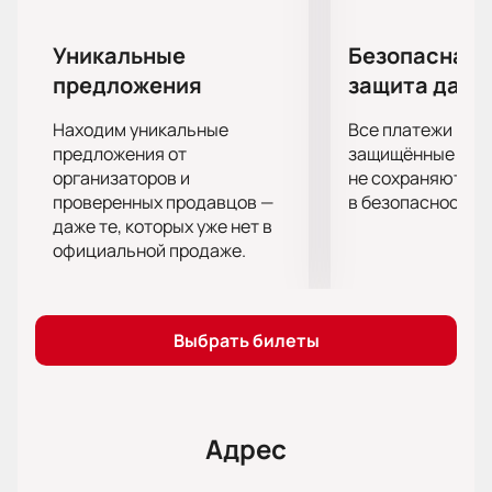
к происходящему, что усиливает впечатление от
спектакля.
Уникальные
Безопасная 
Для тех, кто хочет стать частью этого
предложения
защита данн
театрального события, есть возможность купить
билеты на нашем сайте. Это удобно и быстро, что
Находим уникальные
Все платежи про
позволяет избежать очередей и выбрать лучшие
предложения от
защищённые шлю
места в зале. Площадка театра оснащена всем
организаторов и
не сохраняются 
проверенных продавцов —
в безопасности.
необходимым для комфортного просмотра:
даже те, которых уже нет в
современная акустика, удобные кресла и уютная
официальной продаже.
обстановка.
Спектакль «Вишнёвый сад» — это не просто
возможность увидеть классическое произведение,
но и шанс задуматься о вечных вопросах, которые
Выбрать билеты
волнуют человечество. Не упустите возможность
стать частью этого события —
купить билеты
на
нашем сайте и насладиться театральным вечером
в Театре на Таганке.
Адрес