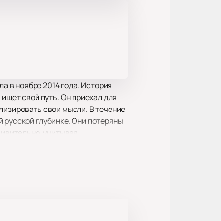
 в ноябре 2014 года. История
 ищет свой путь. Он приехал для
лизировать свои мысли. В течение
й русской глубинке. Они потеряны
дивительно, учитывая
 актёров, которые с
й.