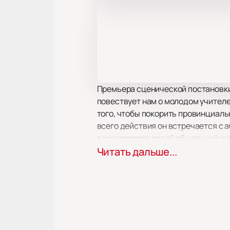
Премьера сценической постановки
повествует нам о молодом учителе
того, чтобы покорить провинциаль
всего действия он встречается с 
в круговороте своей обыденной жи
первоисточник. Режиссёр Марина Б
Читать дальше...
достоинством играют в этом непр