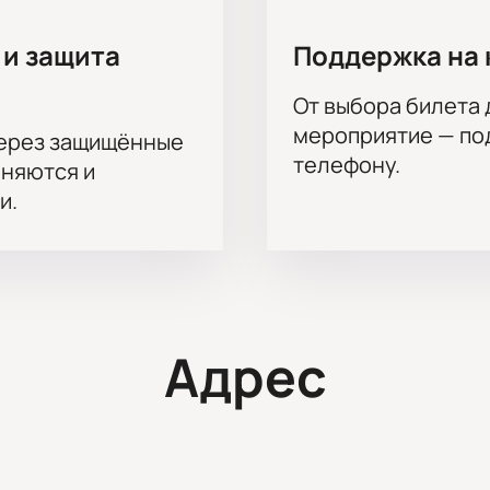
 и защита
Поддержка на 
От выбора билета 
мероприятие — под
через защищённые
телефону.
аняются и
и.
Адрес