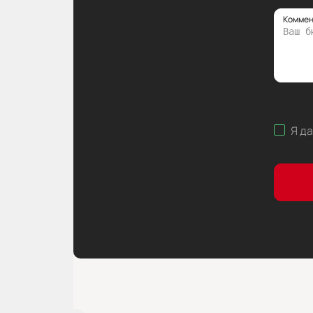
Коммен
Я д