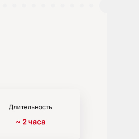
Длительность
~
2 часа