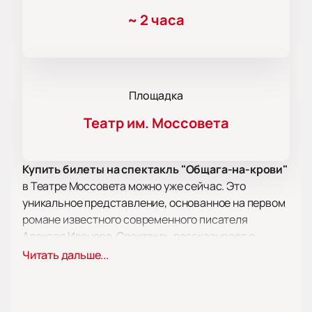
~
2 часа
Площадка
Театр им. Моссовета
Купить билеты на спектакль "Общага-на-крови"
в Театре Моссовета можно уже сейчас. Это
уникальное представление, основанное на первом
романе известного современного писателя
Алексея Иванова. Спектакль рассказывает о
молодости, самом прекрасном и опасном времени
Читать дальше...
жизни человека.
Пятеро друзей, объединенных любовью, дружбой и
совместным проживанием в одном общежитии,