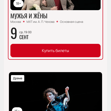
18+
МУЖЬЯ И ЖЁНЫ
Москва
МХТ им. А. П. Чехова
Основная сцена
9
ср, 19:00
СЕНТ
Купить билеты
Драма
16+