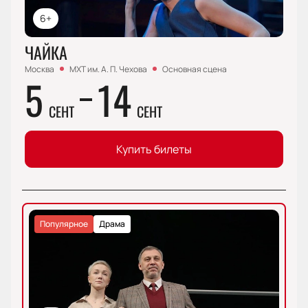
6+
ЧАЙКА
Москва
МХТ им. А. П. Чехова
Основная сцена
5
14
СЕНТ
СЕНТ
Купить билеты
Популярное
Драма