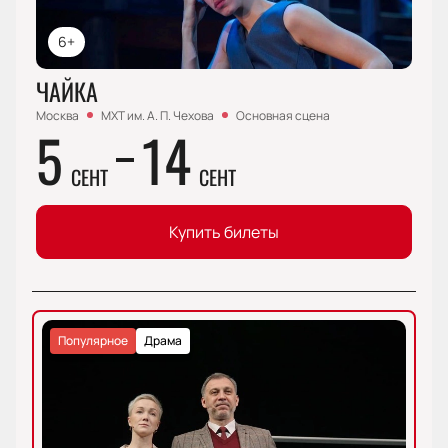
6+
ЧАЙКА
Москва
МХТ им. А. П. Чехова
Основная сцена
5
14
СЕНТ
СЕНТ
Купить билеты
Популярное
Драма