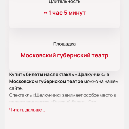
Длительность
~
1 час 5 минут
Площадка
Московский губернский театр
Купить билеты на спектакль «Щелкунчик» в
Московском губернском театре
можно на нашем
сайте.
Спектакль «Щелкунчик» занимает особое место в
репертуаре театра «Русский балет». Это
удивительная и мудрая сказка, которая покорила
Читать дальше...
сердца зрителей всех возрастов. Повесть о
зарождении первой любви и открытии огромного