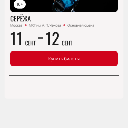
16+
СЕРЁЖА
Москва
МХТ им. А. П. Чехова
Основная сцена
11
12
СЕНТ
СЕНТ
Купить билеты