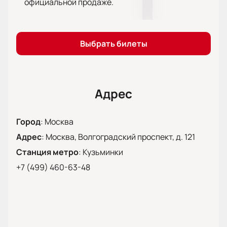
официальной продаже.
из одного антракта.
Не упустите возможность посетить этот
замечательный спектакль. Купите билеты на нашем
сайте и получите удовольствие от просмотра
Выбрать билеты
«Щелкунчика» в Московском губернском театре.
Адрес
Город
:
Москва
Адрес
:
Москва, Волгоградский проспект, д. 121
Станция метро
:
Кузьминки
+7 (499) 460-63-48