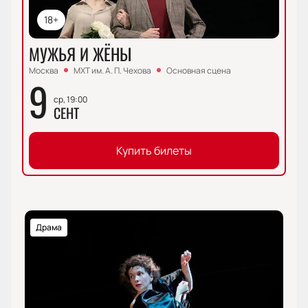
18+
МУЖЬЯ И ЖЁНЫ
Москва
МХТ им. А. П. Чехова
Основная сцена
9
ср, 19:00
СЕНТ
Купить билеты
Драма