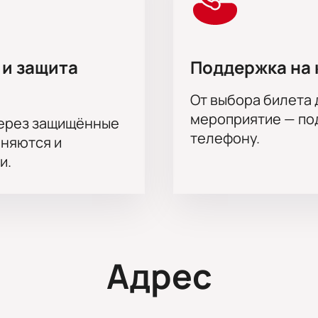
 и защита
Поддержка на 
От выбора билета 
мероприятие — под
через защищённые
телефону.
аняются и
и.
Адрес