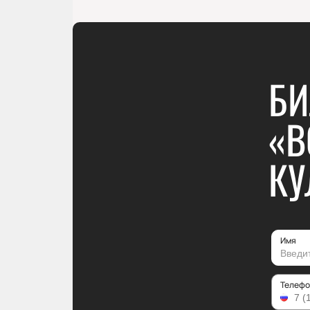
БИ
«В
КУ
Имя
Телефо