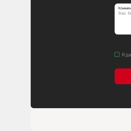
Коммен
Я д