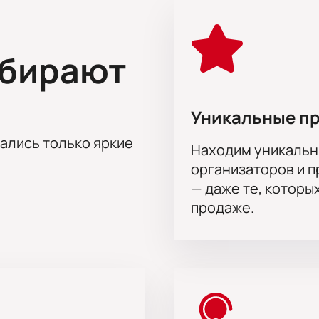
олшебный мир кулис»
можно на нашем сайте. Для выбора ме
. Информация о цене указана в разделе выбора мест. Заказа
ый поможет выбрать места и расскажет правила посещения.
ыбирают
ону — специалисты проконсультируют по афише, объяснят п
ь билет можно на сайте, после чего билеты поступят на эле
Уникальные п
тались только яркие
Находим уникальн
организаторов и 
— даже те, которы
продаже.