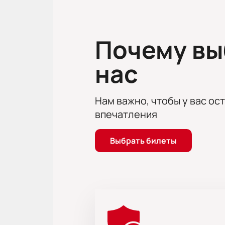
Купить билеты на экскурсию «В
Стоимость билета зависит от ряда
телефону через менеджера, котор
Почему в
Заказ билетов возможен по телеф
депозит и формат событий. Оплатит
нас
Нам важно, чтобы у вас ос
впечатления
Выбрать билеты