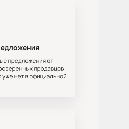
ст доступна схема зала.
ть билеты можно онлайн или по
орядок посещения, расскажут про
ктронную почту.
редложения
ые предложения от
проверенных продавцов
х уже нет в официальной