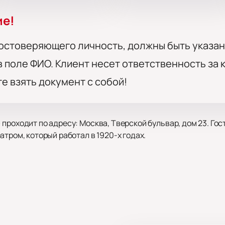
ие!
остоверяющего личность, должны быть указан
 поле ФИО. Клиент несет ответственность за
те взять документ с собой!
проходит по адресу: Москва, Тверской бульвар, дом 23. Го
тром, который работал в 1920-х годах.
 и сценой театра, открывает закулисье, где хранят реквизи
отовыставку, узнают о проектах театра и резидентах. На 
костюмы из постановок.
шебный мир кулис» онлайн