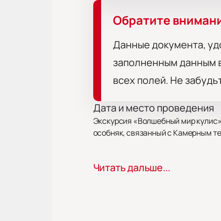
Обратите вниман
Данные документа, уд
заполненным данным в
всех полей. Не забудь
Дата и место проведения
Экскурсия «Волшебный мир кулис» 
особняк, связанный с Камерным теа
Про событие и площадку
Читать дальше...
Экскурсия знакомит гостей с залом
миниатюры спектаклей, посещают ф
сценические детали и примерить 
Билеты на экскурсию «Вол