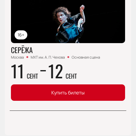
16+
СЕРЁЖА
Москва
МХТ им. А. П. Чехова
Основная сцена
11
12
СЕНТ
СЕНТ
Купить билеты