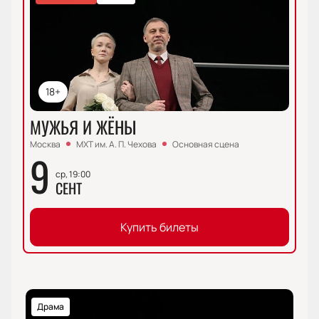
18+
МУЖЬЯ И ЖЁНЫ
Москва
МХТ им. А. П. Чехова
Основная сцена
9
ср, 19:00
СЕНТ
Купить билеты
Драма