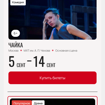
Комедия
6+
ЧАЙКА
Москва
МХТ им. А. П. Чехова
Основная сцена
5
14
СЕНТ
СЕНТ
Купить билеты
Популярное
Драма