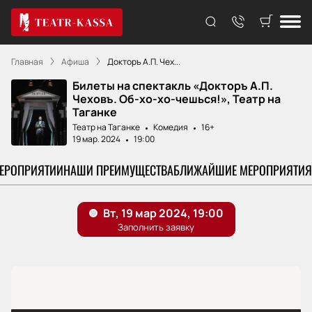
Главная
Афиша
Докторъ А.П. Чех...
Билеты на спектакль «Докторъ А.П.
Чеховъ. Об-хо-хо-чешься!», Театр на
Таганке
Театр на Таганке
Комедия
16+
19 мар. 2024
19:00
МЕРОПРИЯТИИ
НАШИ ПРЕИМУЩЕСТВА
БЛИЖАЙШИЕ МЕРОПРИЯТИЯ