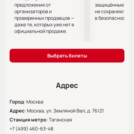
действие этого доктора Чехова! Посетите наш сайт
предложения от
защищённые шлю
и купите билеты на Спектакль «Докторъ А.П.
организаторов и
не сохраняются 
проверенных продавцов —
в безопасности.
Чеховъ. Об-хо-хо-чешься!» в Театре на Таганке
даже те, которых уже нет в
прямо сейчас!
официальной продаже.
Выбрать билеты
Адрес
Город
:
Москва
Адрес
:
Москва, ул. Земляной Вал, д. 76/21
Станция метро
:
Таганская
+7 (499) 460-63-48