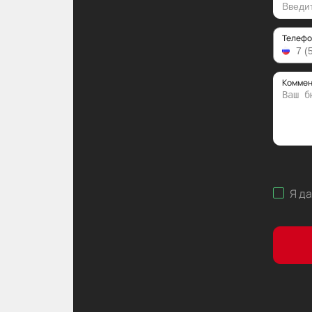
Телефо
Коммен
Я д