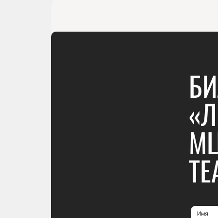
БИ
«Л
МЦ
ТЕ
Имя