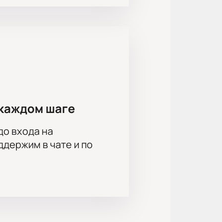
ивает выбор мест. Стоимость
ия о продолжительности и
компании. Менеджер поможет
для корпоративных мероприятий.
каждом шаге
до входа на
гей Власенко, Виктор Ворзонин,
держим в чате и по
 Георгий Назаренко, Елена
одион Юрин, Евгений Шляпин, Иван