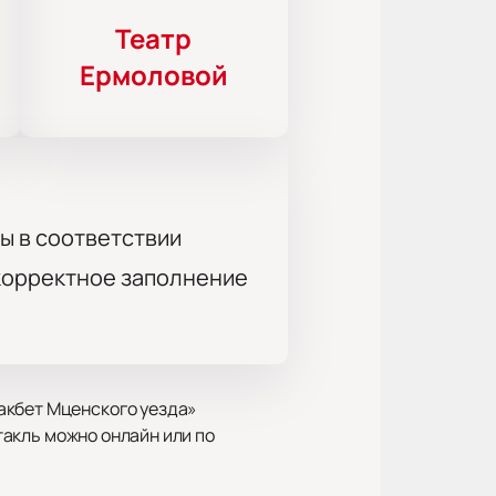
Театр
Ермоловой
ы в соответствии
 корректное заполнение
акбет Мценского уезда»
ктакль можно онлайн или по