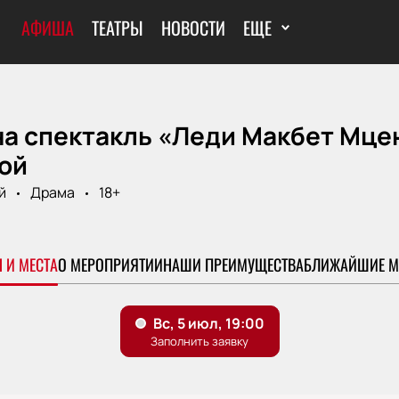
АФИША
ТЕАТРЫ
НОВОСТИ
ЕЩЕ
а спектакль «Леди Макбет Мцен
ой
й
Драма
18+
 И МЕСТА
О МЕРОПРИЯТИИ
НАШИ ПРЕИМУЩЕСТВА
БЛИЖАЙШИЕ М