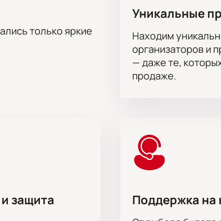
.
Уникальные п
ограмме мероприятий.
ктивной схеме зала.
тались только яркие
Находим уникальн
организаторов и 
а оперу «Отелло» онлайн?
— даже те, которы
о»
можно через сайт театра. Для заказа используйте интера
х с учетом стоимости билетов. Цена зависит от выбранного 
продаже.
 на сайте или оформить заказ по телефону, менеджер помо
 заранее можно забронировать удобные места и узнать распи
на актёрского состава.
 и защита
Поддержка на 