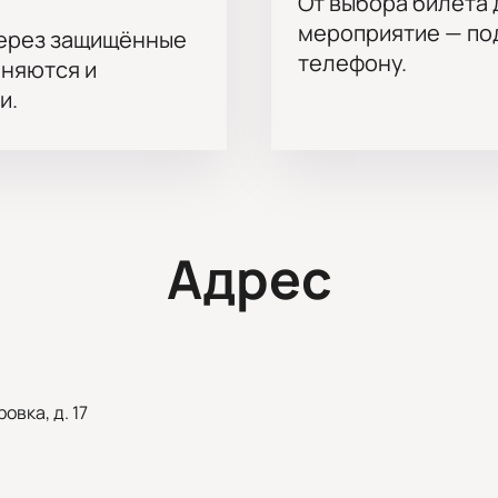
От выбора билета 
мероприятие — под
через защищённые
телефону.
аняются и
и.
Адрес
овка, д. 17