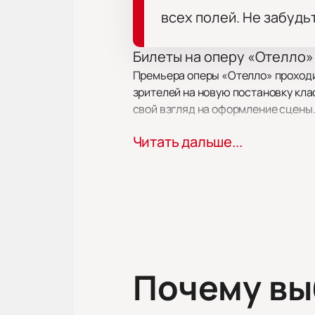
всех полей. Не забудь
Билеты на оперу «Отелло»
Премьера оперы «Отелло» проходит
зрителей на новую постановку кла
свой взгляд на оформление сцены
Читать дальше...
Сюжет
В основе спектакля — произведени
исполняют лауреаты международны
атмосферу трагедии. Режиссер сох
Где пройдет событие?
Опера проходит в историческом з
акустику и комфорт для гостей. Те
Почему в
Афиша доступна на сайте.
Продолжительность спектакл