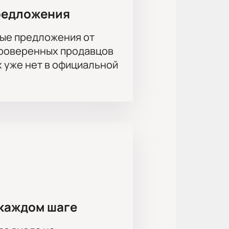
редложения
ые предложения от
проверенных продавцов
х уже нет в официальной
ктивную схему зала — она помогает
места, точная стоимость видна при
жет выбрать варианты и расскажет
сание спектакля.
каждом шаге