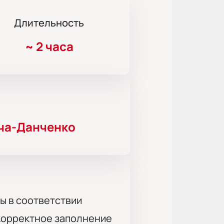
Длительность
~
2 часа
ча-Данченко
ы в соответствии
 корректное заполнение