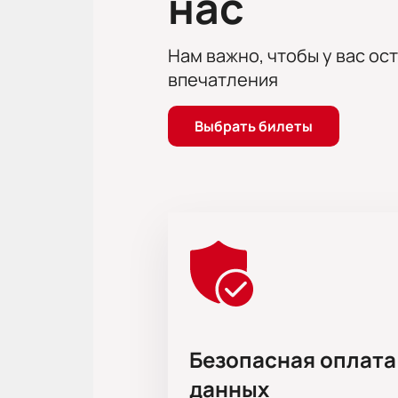
нас
Время начала указано онлайн
Ближайшие показы есть в пр
Места выбираются по интера
Нам важно, чтобы у вас ос
впечатления
Где и как купить билеты н
Купить билеты на оперу «Отелл
Выбрать билеты
выбрать места в партере или ложа
бронировании онлайн.
Электронный билет можно оплатить
о правилах возврата. При покупке
Обратите внимание, возможна сме
Режиссёр:
Андрей Кончаловский
Безопасная оплата
данных