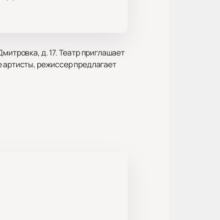
митровка, д. 17. Театр приглашает
е артисты, режиссер предлагает
иняются на сцене. Главные партии
и сценическое действие создают
деи оперы.
осквы. Зал обеспечивает хорошую
знообразным репертуаром.