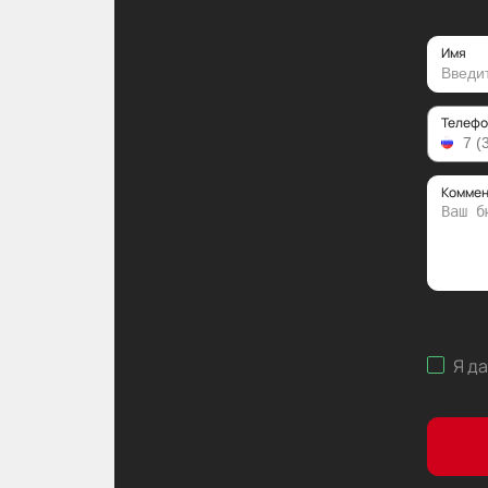
Имя
Телефо
Коммен
Я д