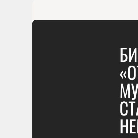
БИ
«О
МУ
СТ
НЕ