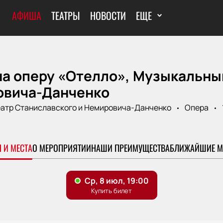
АФИША
ТЕАТРЫ
НОВОСТИ
ЕЩЕ
на оперу «Отелло», Музыкальны
овича-Данченко
атр Станиславского и Немировича-Данченко
Опера
 И МЕСТА
О МЕРОПРИЯТИИ
НАШИ ПРЕИМУЩЕСТВА
БЛИЖАЙШИЕ М