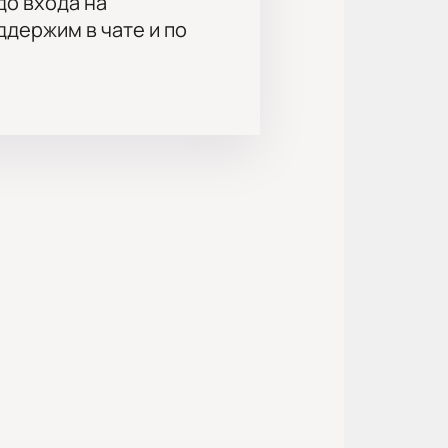
до входа на
держим в чате и по