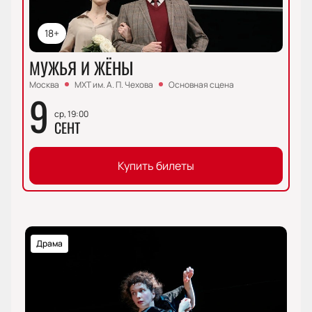
18+
МУЖЬЯ И ЖЁНЫ
Москва
МХТ им. А. П. Чехова
Основная сцена
9
ср, 19:00
СЕНТ
Купить билеты
Драма