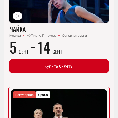
6+
ЧАЙКА
Москва
МХТ им. А. П. Чехова
Основная сцена
5
14
СЕНТ
СЕНТ
Купить билеты
Популярное
Драма