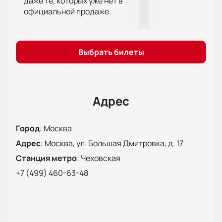
даже те, которых уже нет в
Покупайте билеты на оперу «Севильский
официальной продаже.
цирюльник» в Театре Станиславского и
Немировича-Данченко уже сейчас и ощутите всю
красоту и магию этого изумительного
представления.
Выбрать билеты
Обратите внимание, возможна смена актёрского
состава.
Режиссёр:
Александр Титель
Адрес
Город
:
Москва
Адрес
:
Москва, ул. Большая Дмитровка, д. 17
Станция метро
:
Чеховская
+7 (499) 460-63-48