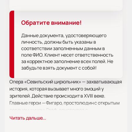
Обратите внимание!
Данные документа, удостоверяющего
личность, должны быть указаны в
соответствии заполненным данным в
поле ФИО. Клиент несет ответственность
за корректное заполнение всех полей. Не
забудьте взять документ с собой!
Опера «Севильский цирюльник» — захватывающая
история, которая вызывает много эмоций у
зрителей. Действие происходит в XVIII веке.
Главные герои — Фигаро, простолюдин с открытым
сердцем и умом, Граф, аристократ с
таинственными планами, а также Бартоло и его
Читать дальше...
юная воспитанница Розина. Этот потрясающий
спектакль восхищает своими яркими и