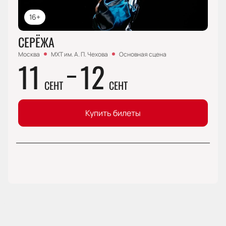
16+
СЕРЁЖА
Москва
МХТ им. А. П. Чехова
Основная сцена
11
12
СЕНТ
СЕНТ
Купить билеты