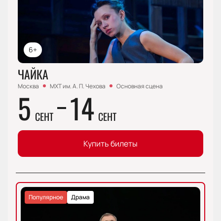
6+
ЧАЙКА
Москва
МХТ им. А. П. Чехова
Основная сцена
5
14
СЕНТ
СЕНТ
Купить билеты
Популярное
Драма