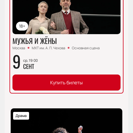
18+
МУЖЬЯ И ЖЁНЫ
Москва
МХТ им. А. П. Чехова
Основная сцена
9
ср, 19:00
СЕНТ
Купить билеты
Драма