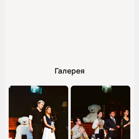
проконсультирует по вопросам заказа, поможет
выбрать места для коллектива и расскажет об
условиях оплаты для корпоративных клиентов. Для
получения информации свяжитесь с нашим
специалистом по контактному номеру или через
форму обратной связи на сайте.
Обратите внимание, возможна смена актёрского
состава.
Галерея
Режиссёр:
Андрей Маник
Актёрский состав:
Ольга Лерман, Владимир
Комаров, Максим Виторган, Мария Смольникова,
Гоша Токаев, Сергей Мелконян, Светлана Иванова,
Татьяна Саруханова, Инна Сухорецкая, Игорь
Царегородцев, Александр Моровов