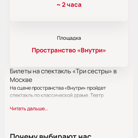
~
2 часа
Площадка
Пространство «Внутри»
Билеты на спектакль «Три сестры» в
Москве
На сцене пространства «Внутри» пройдет
спектакль по классической драме. Театр
приглашает посетить представление по адресу:
Читать дальше...
улица Казакова, дом 8, строение 3. В расписании на
сайте указаны продолжительность и время начала.
Сюжет
Почему выбирают нас