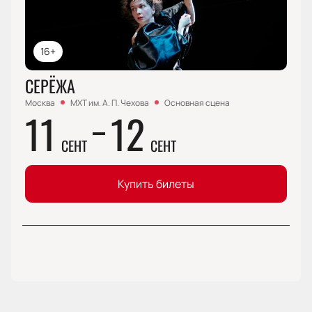
16+
СЕРЁЖА
Москва
МХТ им. А. П. Чехова
Основная сцена
11
12
СЕНТ
СЕНТ
Купить билеты