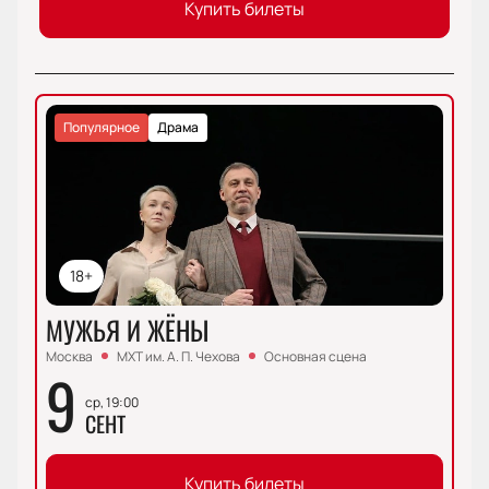
Купить билеты
Популярное
Драма
18+
МУЖЬЯ И ЖЁНЫ
Москва
МХТ им. А. П. Чехова
Основная сцена
9
ср, 19:00
СЕНТ
Купить билеты