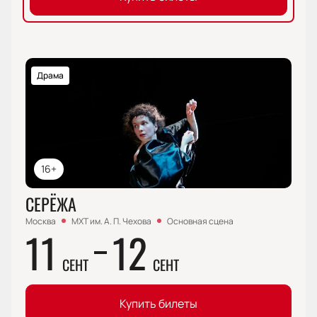
Драма
16+
СЕРЁЖА
Москва
МХТ им. А. П. Чехова
Основная сцена
11
12
СЕНТ
СЕНТ
Купить билеты