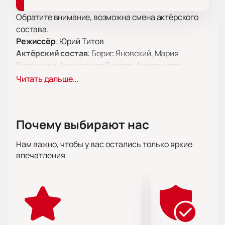
Обратите внимание, возможна смена актёрского
состава.
Режиссёр
: Юрий Титов
Актёрский состав
: Борис Яновский, Мария
Геращенко, Александра Титова, Александра
Кесельман, Вениамин Краснянский, Елизавета
Читать дальше...
Бойко, Михаил Крылов, Елена Ворончихина, Юрий
Титов, Виталий Метлин, Владислав Ташбулатов,
Ольга Будер, Николай Орловский, Надежда Цвигун,
Почему выбирают нас
Валерия Бычкова, Серафим Титов
Нам важно, чтобы у вас остались только яркие
Билеты на спектакль «Божественная
впечатления
комедия. Вариации» в Москве
Премьера спектакля «Божественная комедия.
Вариации» проходит в Мастерской Петра Фоменко.
На сцене показывают произведение Данте
Алигьери, которое стало классикой. Спектакль