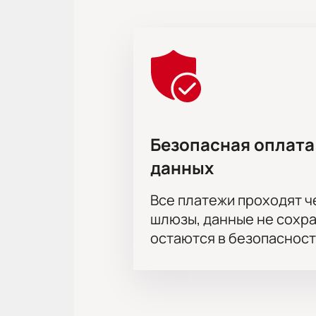
Обратите внимание, возможна сме
Режиссёр:
Константин Хабенский
Актёрский состав:
Кузьма Котрел
Журид, Сергей Беляев, Ирина Пего
Хрипунов, Данил Стеклов, Кристин
Волобуев, Константин Хабенский, 
Сергей Волков, Кирилл Власов, Вик
Безопасная оплата
данных
Все платежи проходят 
шлюзы, данные не сохр
остаются в безопасност