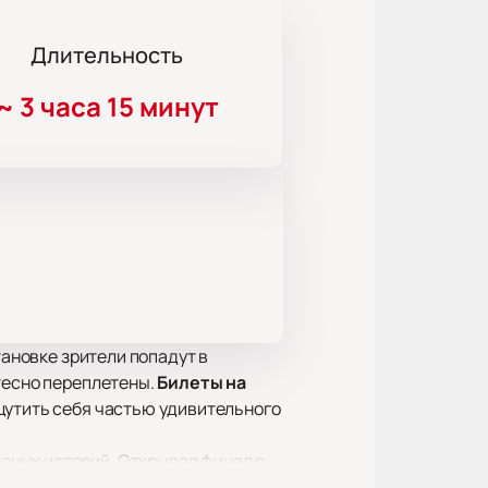
Длительность
~
3 часа 15 минут
тановке зрители попадут в
тесно переплетены.
Билеты на
щутить себя частью удивительного
зных историй. Открывая финал с
й постановке он погружает