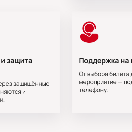
на актёрского состава.
ёв, Денис Парамонов, Александр Усов, Алексей Агапов, Анат
ва, Светлана Колпакова, Дарья Трухина, Маргарита Якимова
а Бабушкина, Ольга Литвинова, Алексей Краснёнков, Павел
Владислав Ветров, Александр Поршин, Мухтар-Али Мурзин, 
тор Хориняк, Олег Гаас, Игорь Верник
 и защита
Поддержка на 
От выбора билета 
мероприятие — под
через защищённые
телефону.
аняются и
и.