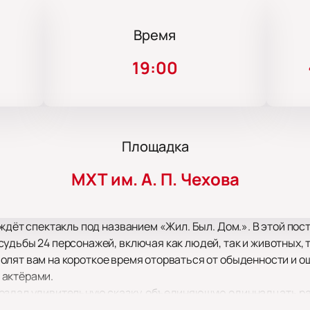
Время
19:00
Площадка
МХТ им. А. П. Чехова
ждёт спектакль под названием «Жил. Был. Дом.». В этой пос
удьбы 24 персонажей, включая как людей, так и животных, 
олят вам на короткое время оторваться от обыденности и о
 актёрами.
оздал удивительную сказку, объединяющую одиннадцать ра
 сюжет каждой истории, добавляя парадоксальность. В свое