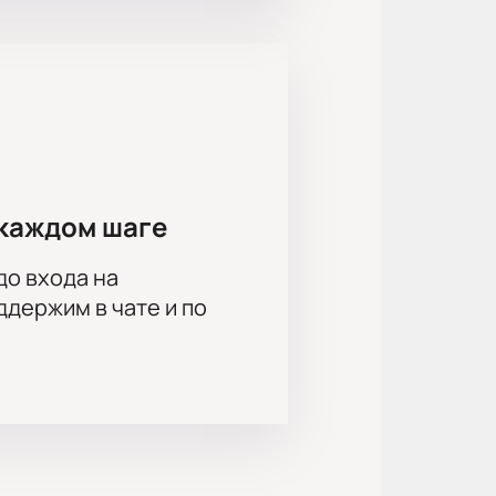
олий Кот, Павел Чинарёв, Арсентий
, Алексей Варущенко, Игорь
 Ворожцов, Валерий Трошин, Артём
Мария Фомина, Вероника Васант,
каждом шаге
до входа на
держим в чате и по