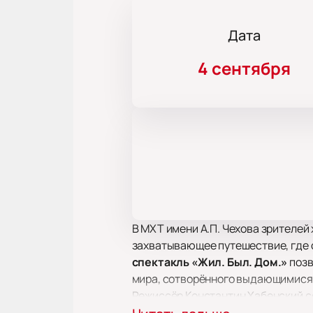
Дата
4 сентября
В МХТ имени А.П. Чехова зрителей 
захватывающее путешествие, где с
спектакль «Жил. Был. Дом.»
позв
мира, сотворённого выдающимися
Режиссёр Константин Хабенский с
самого начала, он переворачивает