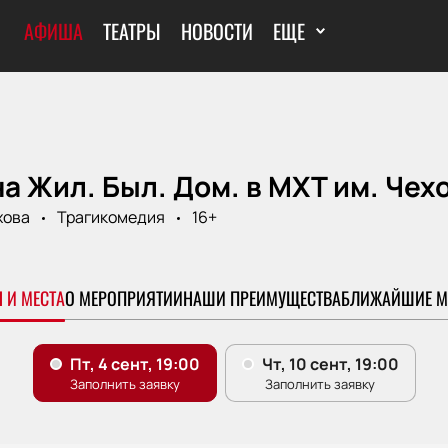
АФИША
ТЕАТРЫ
НОВОСТИ
ЕЩЕ
а Жил. Был. Дом. в МХТ им. Чех
хова
Трагикомедия
16+
 И МЕСТА
О МЕРОПРИЯТИИ
НАШИ ПРЕИМУЩЕСТВА
БЛИЖАЙШИЕ М