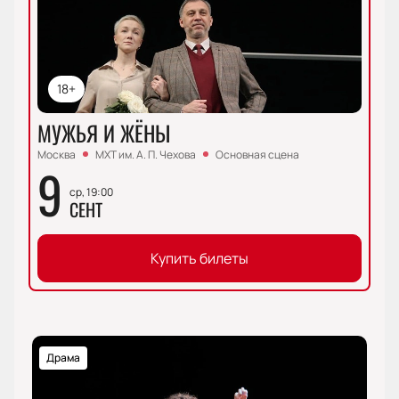
18+
МУЖЬЯ И ЖЁНЫ
Москва
МХТ им. А. П. Чехова
Основная сцена
9
ср, 19:00
СЕНТ
Купить билеты
Драма