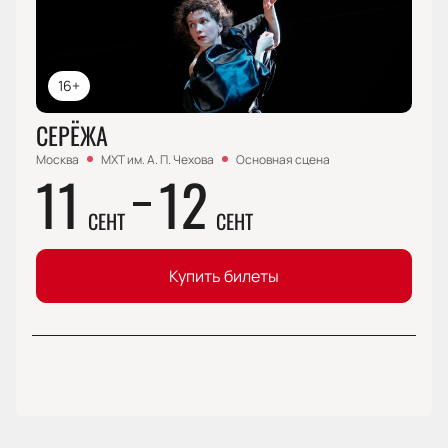
16+
СЕРЁЖА
Москва
МХТ им. А. П. Чехова
Основная сцена
11
12
СЕНТ
СЕНТ
Купить билеты