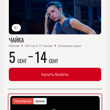
6+
ЧАЙКА
Москва
МХТ им. А. П. Чехова
Основная сцена
5
14
СЕНТ
СЕНТ
Купить билеты
Популярное
Драма