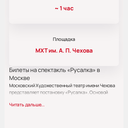
~
1 час
Площадка
МХТ им. А. П. Чехова
Билеты на спектакль «Русалка» в
Москве
Московский Художественный театр имени Чехова
представляет постановку «Русалка». Основой
стала неоконченная драма Александра Пушкина.
Читать дальше...
Режиссёр Максим Меламедов создал новую
трактовку. Главная героиня наблюдает за жизнью
любимого мужчины после собственной гибели.