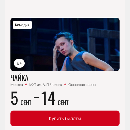
Комедия
6+
ЧАЙКА
Москва
МХТ им. А. П. Чехова
Основная сцена
5
14
СЕНТ
СЕНТ
Купить билеты