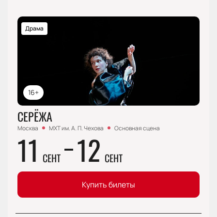
Драма
16+
СЕРЁЖА
Москва
МХТ им. А. П. Чехова
Основная сцена
11
12
СЕНТ
СЕНТ
Купить билеты