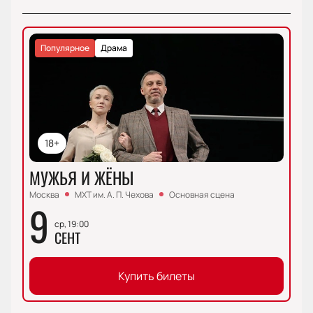
Популярное
Драма
18+
МУЖЬЯ И ЖЁНЫ
Москва
МХТ им. А. П. Чехова
Основная сцена
9
ср, 19:00
СЕНТ
Купить билеты