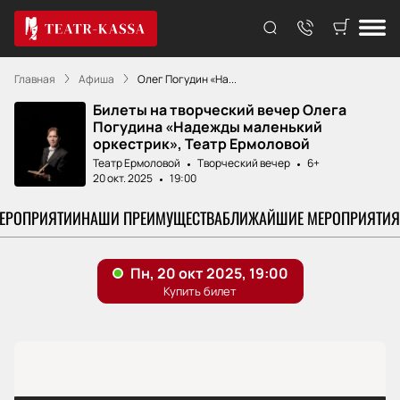
Главная
Афиша
Олег Погудин «На...
Билеты на творческий вечер Олега
Погудина «Надежды маленький
оркестрик», Театр Ермоловой
Театр Ермоловой
Творческий вечер
6+
20 окт. 2025
19:00
МЕРОПРИЯТИИ
НАШИ ПРЕИМУЩЕСТВА
БЛИЖАЙШИЕ МЕРОПРИЯТИЯ