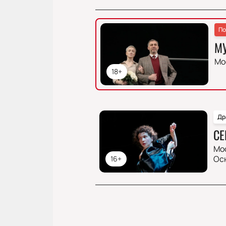
По
М
Мо
18+
Др
СЕ
Мо
Ос
16+