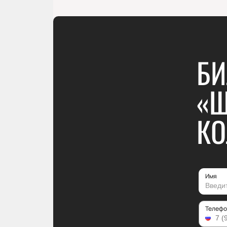
БИ
«Щ
К
Имя
Телефо