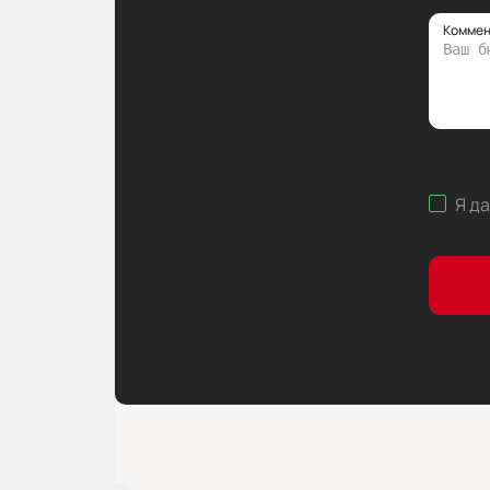
Коммен
Я д