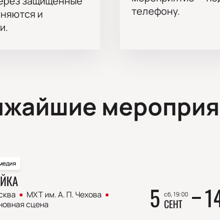
через защищённые
телефону.
аняются и
и.
ижайшие мероприя
медия
ЙКА
5
1
сква
МХТ им. А. П. Чехова
сб, 19:00
СЕНТ
новная сцена