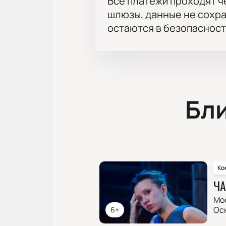
Все платежи проходят 
шлюзы, данные не сохр
остаются в безопасност
Бл
Ко
ЧА
Мо
Ос
6+