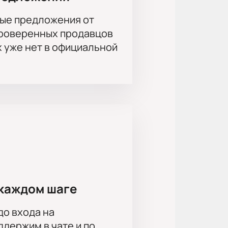
ые предложения от
проверенных продавцов
х уже нет в официальной
каждом шаге
до входа на
держим в чате и по