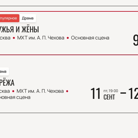
пулярное
Драма
УЖЬЯ И ЖЁНЫ
сква
МХТ им. А. П. Чехова
Основная сцена
ама
РЁЖА
11
1
сква
МХТ им. А. П. Чехова
пт, 19:00
СЕНТ
новная сцена