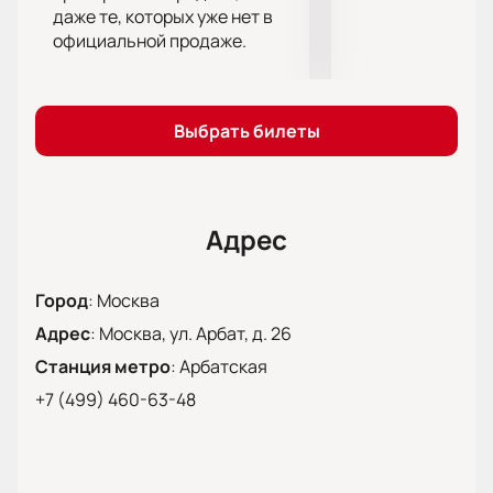
даже те, которых уже нет в
души!
официальной продаже.
Покупайте билеты на «13 вопрос к Ахматовой» у нас
на сайте. Не стойте в долгих очередях, а занимайте
места уже сейчас, оставаясь дома!
Выбрать билеты
Адрес
Город
:
Москва
Адрес
:
Москва, ул. Арбат, д. 26
Станция метро
:
Арбатская
+7 (499) 460-63-48