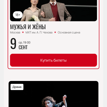
18+
МУЖЬЯ И ЖЁНЫ
Москва
МХТ им. А. П. Чехова
Основная сцена
9
ср, 19:00
СЕНТ
Купить билеты
Драма