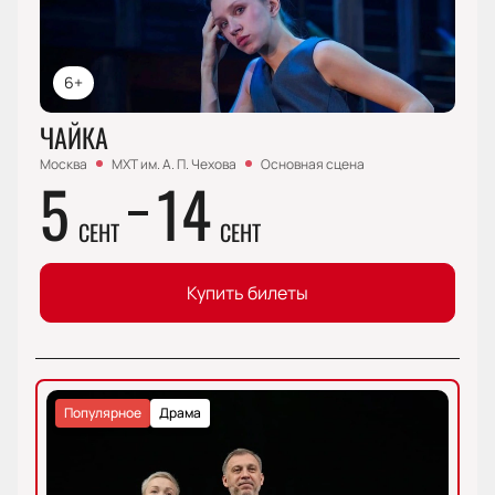
6+
ЧАЙКА
Москва
МХТ им. А. П. Чехова
Основная сцена
5
14
СЕНТ
СЕНТ
Купить билеты
Популярное
Драма