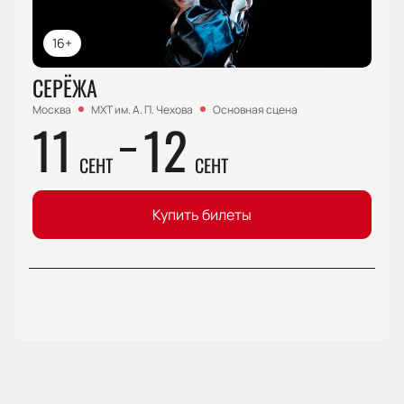
16+
СЕРЁЖА
Москва
МХТ им. А. П. Чехова
Основная сцена
11
12
СЕНТ
СЕНТ
Купить билеты