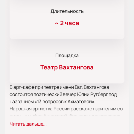
Длительность
~
2 часа
Площадка
Театр Вахтангова
В арт-кафе при театре имени Евг. Вахтангова
состоится поэтический вечер Юлии Рутберг под
названием «13 вопросов к Ахматовой».
Народная артистка России расскажет зрителям со
сцены о мифах Ахматовой, бесконечных вопросах,
которые терзают любителей её творчества. Под
Читать дальше...
знаменитую музыку Д. Шостаковича, И.С. Баха, С.