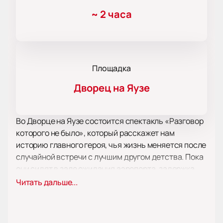
~
2 часа
Площадка
Дворец на Яузе
Во Дворце на Яузе состоится спектакль «Разговор
которого не было», который расскажет нам
историю главного героя, чья жизнь меняется после
случайной встречи с лучшим другом детства. Пока
они сидят в зале ожидания аэропорта, задержка
рейса дает им возможность задуматься о прошлом
Читать дальше...
и поделиться воспоминаниями.
В спектакле мы увидим поток веселых историй,
вопросы друг к другу, которые кажется, не