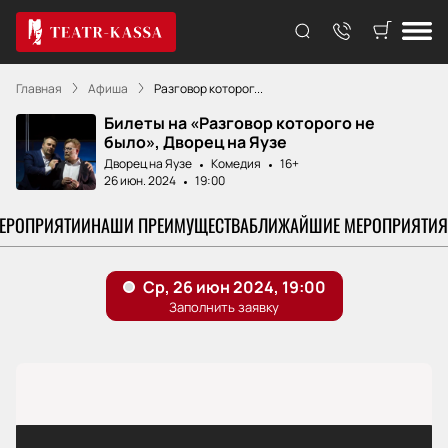
Главная
Афиша
Разговор которог...
Билеты на «Разговор которого не
было», Дворец на Яузе
Дворец на Яузе
Комедия
16+
26 июн. 2024
19:00
МЕРОПРИЯТИИ
НАШИ ПРЕИМУЩЕСТВА
БЛИЖАЙШИЕ МЕРОПРИЯТИЯ