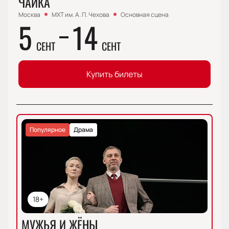
ЧАЙКА
Москва
МХТ им. А. П. Чехова
Основная сцена
5
14
СЕНТ
СЕНТ
Купить билеты
Популярное
Драма
18+
МУЖЬЯ И ЖЁНЫ