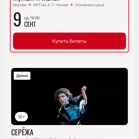
Москва
МХТ им. А. П. Чехова
Основная сцена
9
ср, 19:00
СЕНТ
Купить билеты
Драма
16+
СЕРЁЖА