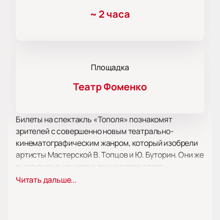
~
2 часа
Площадка
Театр Фоменко
Билеты на спектакль «Тополя» познакомят
зрителей с совершенно новым театрально-
кинематографическим жанром, который изобрели
артисты Мастерской В. Топцов и Ю. Буторин. Они же
выступили в качестве режиссеров этого
уникального в своем роде спектакля.
Читать дальше...
Актёры и одновременно режиссёры Владимир
Топцов и Юрий Буторин в содружестве с
кинорежиссёром Сергеем Осипьяном литературно