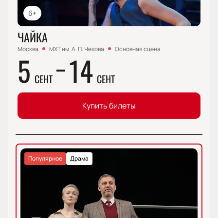
6+
ЧАЙКА
Москва
МХТ им. А. П. Чехова
Основная сцена
5
14
СЕНТ
СЕНТ
Купить билеты
Популярное
Драма