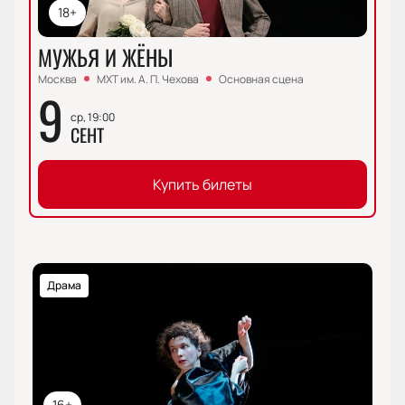
18+
МУЖЬЯ И ЖЁНЫ
Москва
МХТ им. А. П. Чехова
Основная сцена
9
ср, 19:00
СЕНТ
Купить билеты
Драма
16+