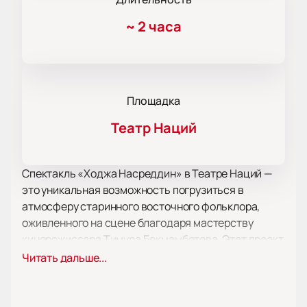
~
2 часа
Площадка
Театр Наций
Спектакль «Ходжа Насреддин» в Театре Наций —
это уникальная возможность погрузиться в
атмосферу старинного восточного фольклора,
оживленного на сцене благодаря мастерству
кинорежиссера Тимура Бекмамбетова. Этот проект
является дебютом для Театра Наций в жанре
Читать дальше...
кукольного театра и привлекает внимание своим
оригинальным исполнением.
На сцене зрители смогут увидеть кукол, которые