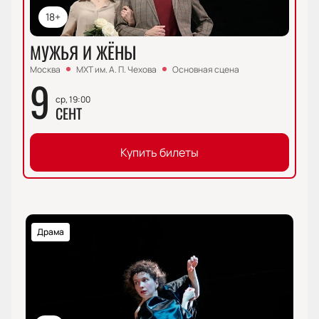
18+
МУЖЬЯ И ЖЁНЫ
Москва
МХТ им. А. П. Чехова
Основная сцена
9
ср, 19:00
СЕНТ
Купить билеты
Драма