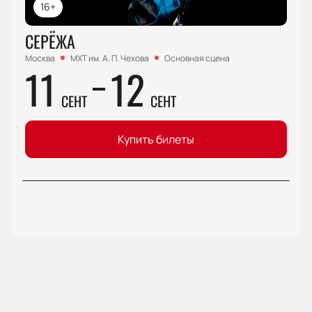
16+
СЕРЁЖА
Москва
МХТ им. А. П. Чехова
Основная сцена
11
12
СЕНТ
СЕНТ
Купить билеты