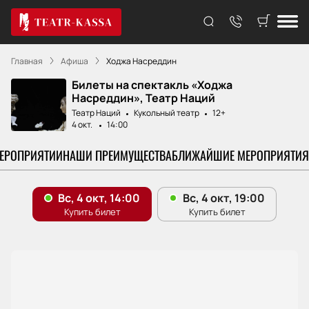
Главная
Афиша
Ходжа Насреддин
Билеты на спектакль «Ходжа
Насреддин», Театр Наций
Театр Наций
Кукольный театр
12+
4 окт.
14:00
МЕРОПРИЯТИИ
НАШИ ПРЕИМУЩЕСТВА
БЛИЖАЙШИЕ МЕРОПРИЯТИЯ