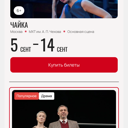
6+
ЧАЙКА
Москва
МХТ им. А. П. Чехова
Основная сцена
5
14
СЕНТ
СЕНТ
Купить билеты
Популярное
Драма