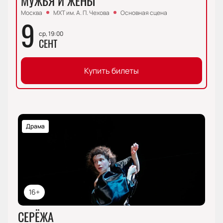
МУЖЬЯ И ЖЁНЫ
Москва
МХТ им. А. П. Чехова
Основная сцена
9
ср, 19:00
СЕНТ
Купить билеты
Драма
16+
СЕРЁЖА