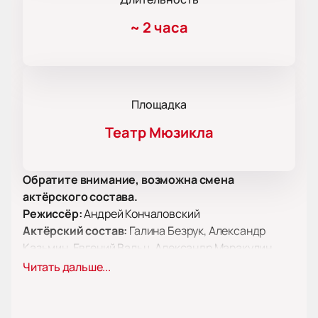
~
2 часа
Площадка
Театр Мюзикла
Обратите внимание, возможна смена
актёрского состава.
Режиссёр:
Андрей Кончаловский
Актёрский состав:
Галина Безрук, Александр
Казьмин, Евгений Вальц, Александр Маракулин,
Максим Заусалин, Теона Дольникова, Андрей
Читать дальше...
Гусев, Станислав Беляев, Денис Котельников,
Мария Биорк, Ефим Шифрин, Владимир Ябчаник,
Екатерина Новоселова, Александр Бобров