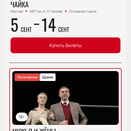
ЧАЙКА
Москва
МХТ им. А. П. Чехова
Основная сцена
5
14
СЕНТ
СЕНТ
Купить билеты
Популярное
Драма
18+