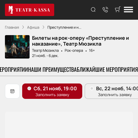
Главная
Афиша
Преступление и н...
Билеты на рок-оперу «Преступление и
наказание», Театр Мюзикла
Театр Мюзикла
Рок-опера
16+
21 нояб.
-
6 дек.
МЕРОПРИЯТИИ
НАШИ ПРЕИМУЩЕСТВА
БЛИЖАЙШИЕ МЕРОПРИЯТИЯ