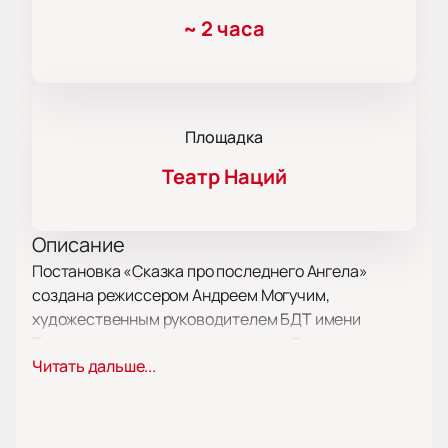
~
2 часа
Площадка
Театр Наций
Описание
Постановка «Сказка про последнего Ангела»
создана режиссером Андреем Могучим,
художественным руководителем БДТ имени
Товстоногова, лауреатом премии «Золотая маска».
Читать дальше...
Основой спектакля стали произведения Романа
Михайлова и сказка Алексея Саморядова. Главный
герой Андрей попадает в психиатрическую
клинику, где находит друзей и шанс изменить