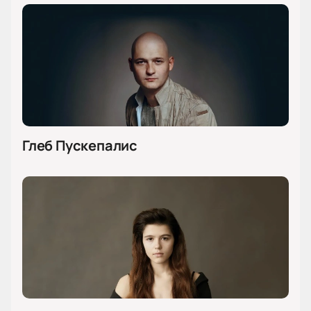
Глеб Пускепалис