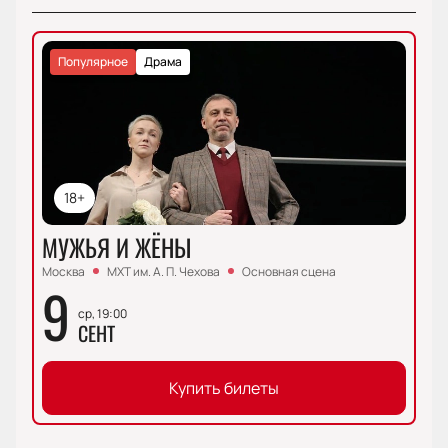
Популярное
Драма
18+
МУЖЬЯ И ЖЁНЫ
Москва
МХТ им. А. П. Чехова
Основная сцена
9
ср, 19:00
СЕНТ
Купить билеты