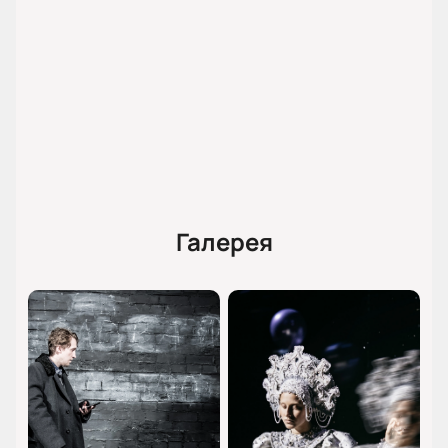
Беляков, Алексей Паничев, Иван Злобин, Вадим
Дубровин, Матвей Паксяйкин, Сергей Ходьков,
Роман Иваненко
Галерея