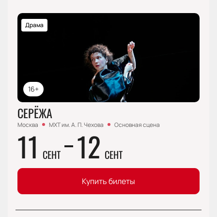
Драма
16+
СЕРЁЖА
Москва
МХТ им. А. П. Чехова
Основная сцена
11
12
СЕНТ
СЕНТ
Купить билеты