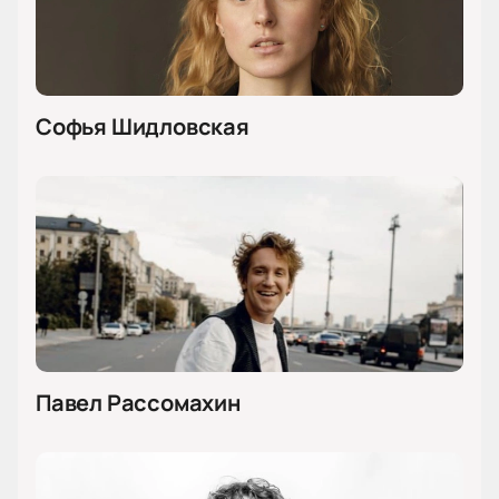
Софья Шидловская
Павел Рассомахин