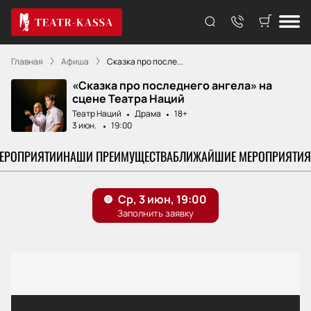
Главная
Афиша
Сказка про после...
«Сказка про последнего ангела» на
сцене Театра Наций
Театр Наций
Драма
18+
3 июн.
19:00
МЕРОПРИЯТИИ
НАШИ ПРЕИМУЩЕСТВА
БЛИЖАЙШИЕ МЕРОПРИЯТИЯ