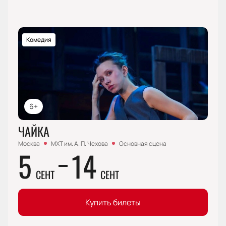
Комедия
6+
ЧАЙКА
Москва
МХТ им. А. П. Чехова
Основная сцена
5
14
СЕНТ
СЕНТ
Купить билеты