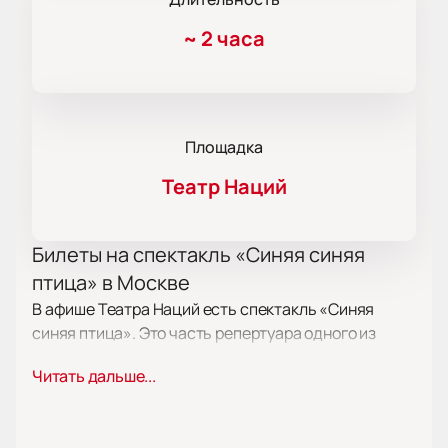
~
2 часа
Площадка
Театр Наций
Билеты на спектакль «Синяя синяя
птица» в Москве
В афише Театра Наций есть спектакль «Синяя
синяя птица». Это часть репертуара одного из
известных драматических театров Москвы. Билет
Читать дальше...
на спектакль дает возможность увидеть работу
профессиональных актеров и познакомиться с
современным искусством в особом зале. Купить