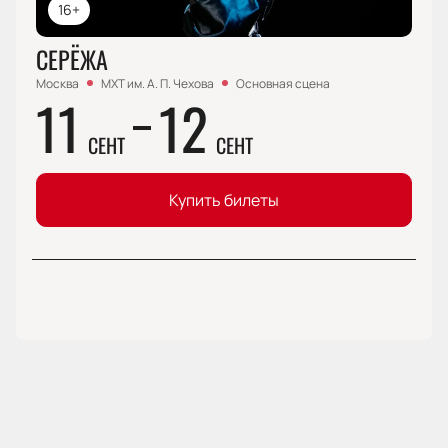
16+
СЕРЁЖА
Москва
МХТ им. А. П. Чехова
Основная сцена
11
12
СЕНТ
СЕНТ
Купить билеты