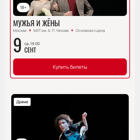
18+
МУЖЬЯ И ЖЁНЫ
Москва
МХТ им. А. П. Чехова
Основная сцена
9
ср, 19:00
СЕНТ
Купить билеты
Драма