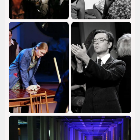
полифония вызывает у зрителей самые разные
воспоминания и эмоции, делая историю Орфея
близкой и понятной.
Стоит ли оглядываться назад? На этот вопрос
зрители ответят вместе с Орфеем, погружаясь в
его трагическую и одновременно вдохновляющую
историю.
Купить билеты
на нашем сайте и стать
частью этого незабываемого путешествия –
значит открыть для себя новый взгляд на
классическое произведение.
Погрузитесь в мир старинной музыки и
драматических событий, которые оживают на
сцене Детского музыкального театра им. Н.И. Сац.
Купить билеты на нашем сайте – это первый шаг к
встрече с великим искусством, которое не оставит
вас равнодушными.