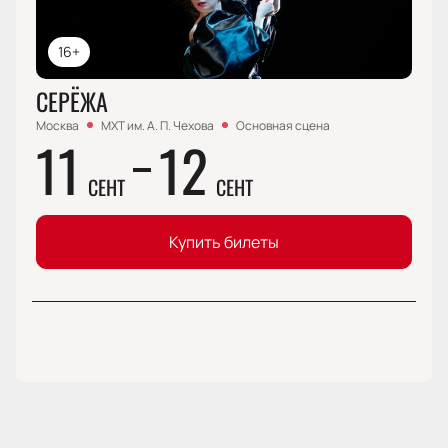
16+
СЕРЁЖА
Москва
МХТ им. А. П. Чехова
Основная сцена
11
12
СЕНТ
СЕНТ
Купить билеты