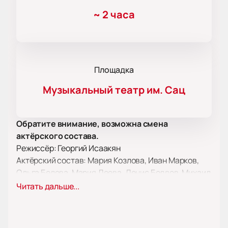
~
2 часа
Площадка
Музыкальный театр им. Сац
Обратите внимание, возможна смена
актёрского состава.
Режиссёр: Георгий Исаакян
Актёрский состав: Мария Козлова, Иван Марков,
Ольга Белова, Мария Деева, Денис Болдов, Михаил
Гущенко, Петр Сизов, Андрей Юрковский, Вера
Читать дальше...
Азикова, Анастасия Лебедюк, Олег Банковский,
Дмитрий Почапский, Александр Хананин, Анна
Холмовская, Анна Шайтанова, Юлия Макарьянц,