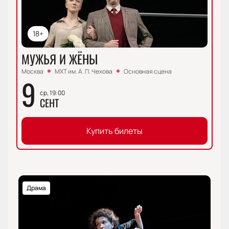
18+
МУЖЬЯ И ЖЁНЫ
Москва
МХТ им. А. П. Чехова
Основная сцена
9
ср, 19:00
СЕНТ
Купить билеты
Драма