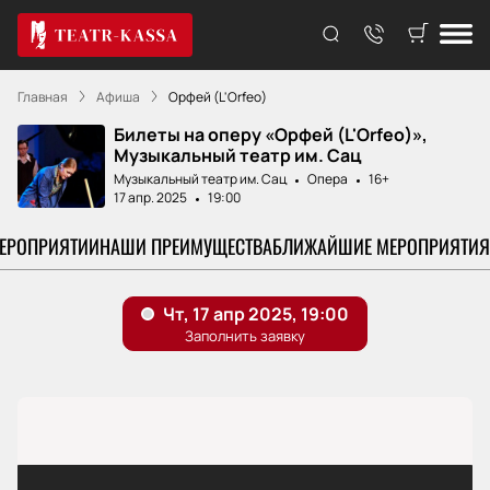
Главная
Афиша
Орфей (L'Orfeo)
Билеты на оперу «Орфей (L'Orfeo)»,
Музыкальный театр им. Сац
Музыкальный театр им. Сац
Опера
16+
17 апр. 2025
19:00
МЕРОПРИЯТИИ
НАШИ ПРЕИМУЩЕСТВА
БЛИЖАЙШИЕ МЕРОПРИЯТИЯ