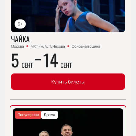
6+
ЧАЙКА
Москва
МХТ им. А. П. Чехова
Основная сцена
5
14
СЕНТ
СЕНТ
Купить билеты
Популярное
Драма