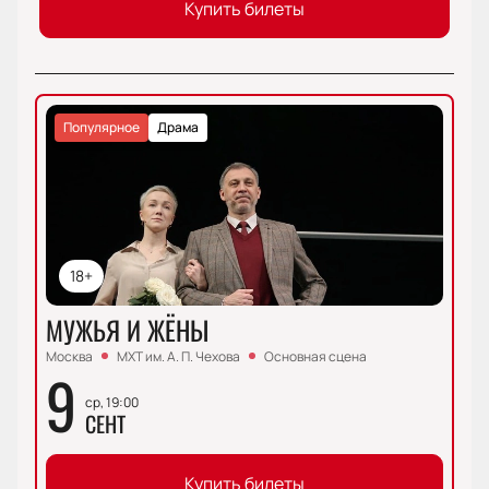
Купить билеты
Популярное
Драма
18+
МУЖЬЯ И ЖЁНЫ
Москва
МХТ им. А. П. Чехова
Основная сцена
9
ср, 19:00
СЕНТ
Купить билеты