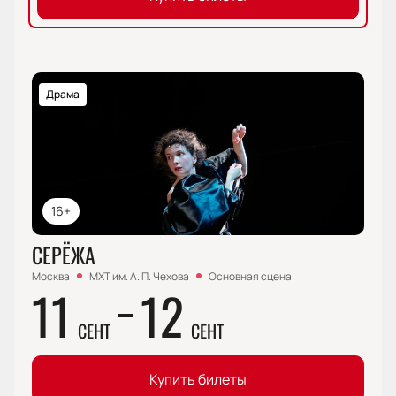
Драма
16+
СЕРЁЖА
Москва
МХТ им. А. П. Чехова
Основная сцена
11
12
СЕНТ
СЕНТ
Купить билеты