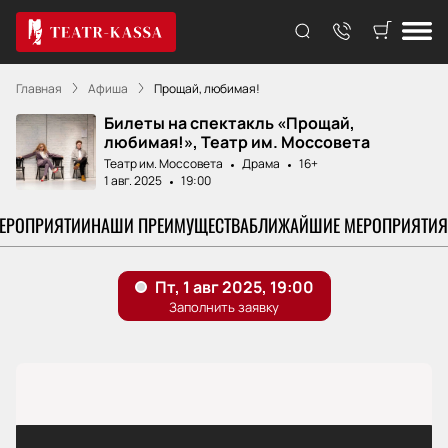
Главная
Афиша
Прощай, любимая!
Билеты на спектакль «Прощай,
любимая!», Театр им. Моссовета
Театр им. Моссовета
Драма
16+
1 авг. 2025
19:00
МЕРОПРИЯТИИ
НАШИ ПРЕИМУЩЕСТВА
БЛИЖАЙШИЕ МЕРОПРИЯТИЯ