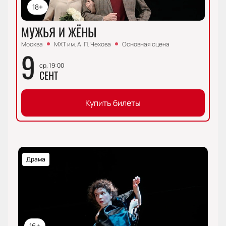
18+
МУЖЬЯ И ЖЁНЫ
Москва
МХТ им. А. П. Чехова
Основная сцена
9
ср, 19:00
СЕНТ
Купить билеты
Драма
16+