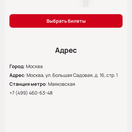
Спектакль «Прощай, любимая!» подарит вам
незабываемые эмоции и заставит задуматься о
том, что действительно важно в жизни.
Выбрать билеты
Не откладывайте на потом —
купить билеты
на
нашем сайте можно уже сейчас.
Адрес
Город
:
Москва
Адрес
:
Москва, ул. Большая Садовая, д. 16, стр. 1
Станция метро
:
Маяковская
+7 (499) 460-63-48