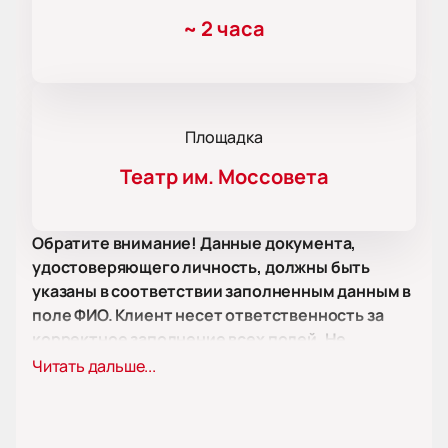
~
2 часа
Площадка
Театр им. Моссовета
Обратите внимание! Данные документа,
удостоверяющего личность, должны быть
указаны в соответствии заполненным данным в
поле ФИО. Клиент несет ответственность за
корректное заполнение всех полей. Не
забудьте взять документ с собой!
Читать дальше...
Обратите внимание, возможна смена
актёрского состава.
Спектакль «Прощай, любимая!» в Театре имени