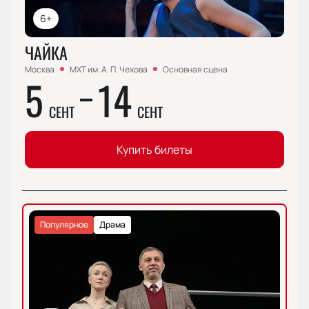
6+
ЧАЙКА
Москва
МХТ им. А. П. Чехова
Основная сцена
5
14
СЕНТ
СЕНТ
Купить билеты
Популярное
Драма