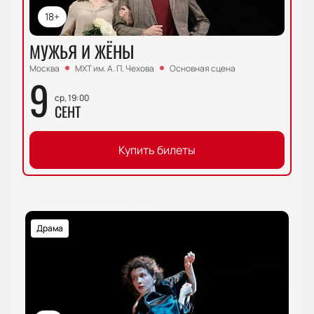
18+
МУЖЬЯ И ЖЁНЫ
Москва
МХТ им. А. П. Чехова
Основная сцена
9
ср, 19:00
СЕНТ
Купить билеты
Драма