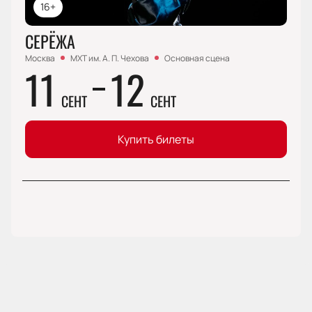
16+
СЕРЁЖА
Москва
МХТ им. А. П. Чехова
Основная сцена
11
12
СЕНТ
СЕНТ
Купить билеты