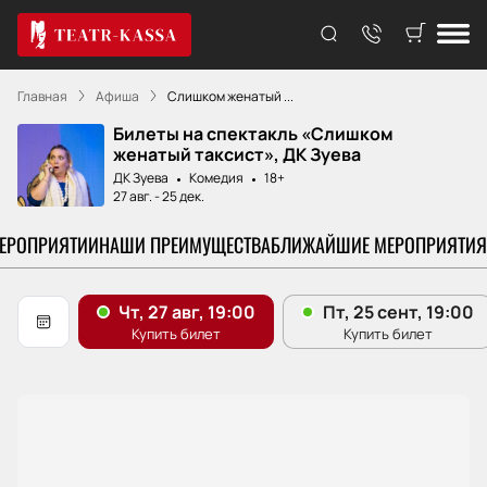
Главная
Афиша
Слишком женатый ...
Билеты на спектакль «Слишком
женатый таксист», ДК Зуева
ДК Зуева
Комедия
18+
27 авг.
-
25 дек.
МЕРОПРИЯТИИ
НАШИ ПРЕИМУЩЕСТВА
БЛИЖАЙШИЕ МЕРОПРИЯТИЯ