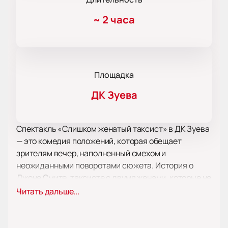
~
2 часа
Площадка
ДК Зуева
Спектакль «Слишком женатый таксист» в ДК Зуева
— это комедия положений, которая обещает
зрителям вечер, наполненный смехом и
неожиданными поворотами сюжета. История о
Джоне Смите, таксисте с двумя женами, которые не
подозревают о существовании друг друга,
Читать дальше...
захватывает с первых минут. Джон мастерски
балансирует между двумя семьями, но случайная
авария ставит под угрозу его тщательно