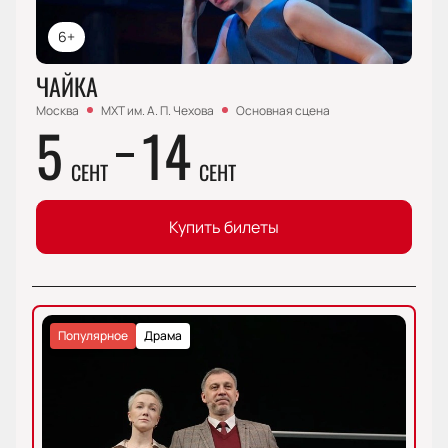
6+
ЧАЙКА
Москва
МХТ им. А. П. Чехова
Основная сцена
5
14
СЕНТ
СЕНТ
Купить билеты
Популярное
Драма