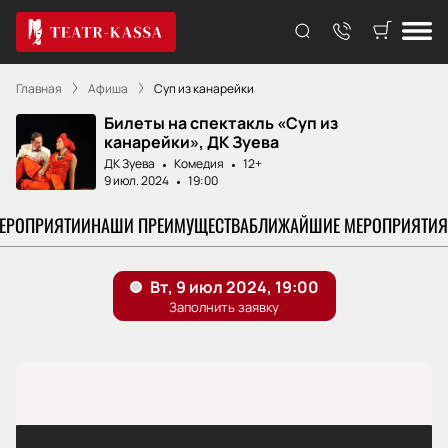
Главная
Афиша
Суп из канарейки
Билеты на спектакль «Суп из
канарейки», ДК Зуева
ДК Зуева
Комедия
12+
9 июл. 2024
19:00
МЕРОПРИЯТИИ
НАШИ ПРЕИМУЩЕСТВА
БЛИЖАЙШИЕ МЕРОПРИЯТИЯ