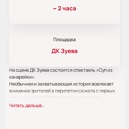
~
2 часа
Площадка
ДК Зуева
На сцене ДК Зуева состоится спектакль «Суп из
канарейки».
Необычная и захватывающая история вовлекает
внимание зрителей в перипетии сюжета с первых
минут спектакля. Поверьте, вы не сможете
оторвать глаз от сцены ни на одну минуту!
Читать дальше...
Развитие событий и сюжетные хитросплетения
заставят вас пристально следить за судьбой
героев и их действиями и переживаниями.