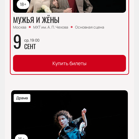
18+
МУЖЬЯ И ЖЁНЫ
Москва
МХТ им. А. П. Чехова
Основная сцена
9
ср, 19:00
СЕНТ
Купить билеты
Драма
16+