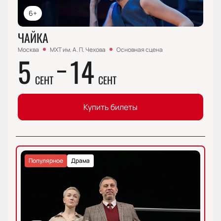
6+
ЧАЙКА
Москва
МХТ им. А. П. Чехова
Основная сцена
5
14
СЕНТ
СЕНТ
Купить билеты
Популярное
Драма