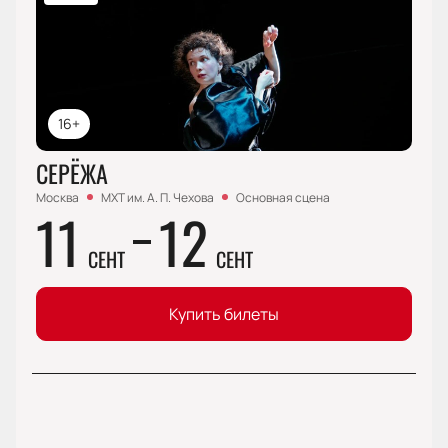
16+
СЕРЁЖА
Москва
МХТ им. А. П. Чехова
Основная сцена
11
12
СЕНТ
СЕНТ
Купить билеты