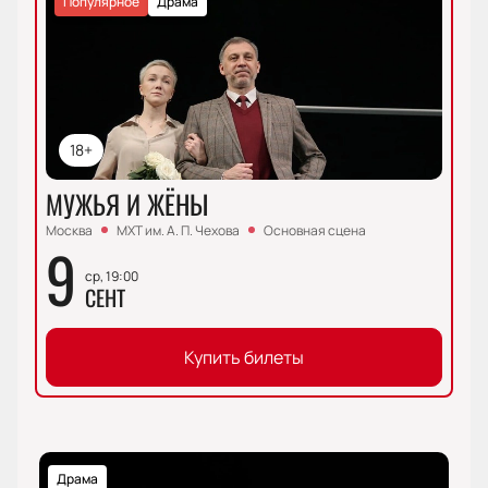
Популярное
Драма
18+
МУЖЬЯ И ЖЁНЫ
Москва
МХТ им. А. П. Чехова
Основная сцена
9
ср, 19:00
СЕНТ
Купить билеты
Драма