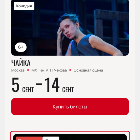
Комедия
6+
ЧАЙКА
Москва
МХТ им. А. П. Чехова
Основная сцена
5
14
СЕНТ
СЕНТ
Купить билеты