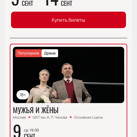
СЕНТ
СЕНТ
Купить билеты
Популярное
Драма
18+
МУЖЬЯ И ЖЁНЫ
Москва
МХТ им. А. П. Чехова
Основная сцена
9
ср, 19:00
СЕНТ