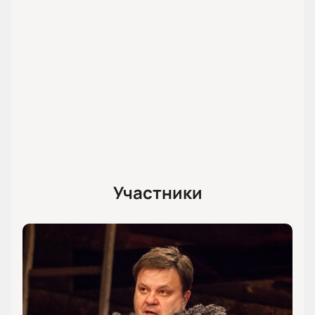
расположение кресел.
Корпоративным клиентам
Организации могут заказать билеты для
сотрудников или партнеров на спектакль «Телефон
доверия». Мы поможем подобрать места и
оформить коллективный заказ через сайт или по
телефону.
Обратите внимание, возможна смена актёрского
состава.
Участники
Режиссёр:
Юрий Кравец
Актёрский состав:
Юлия Чебакова, Янина
Колесниченко, Юлия Ковалёва, Данил Стеклов,
Олег Гаас, Сергей Беляев, Ольга Воронина