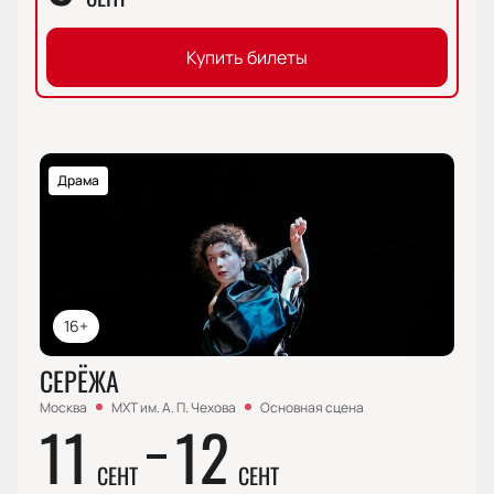
Купить билеты
Драма
16+
СЕРЁЖА
Москва
МХТ им. А. П. Чехова
Основная сцена
11
12
СЕНТ
СЕНТ