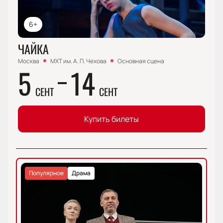
6+
ЧАЙКА
Москва
МХТ им. А. П. Чехова
Основная сцена
5
14
СЕНТ
СЕНТ
Купить билеты
Популярное
Драма