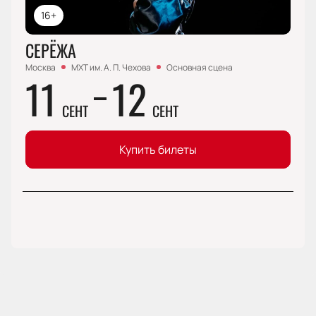
16+
СЕРЁЖА
Москва
МХТ им. А. П. Чехова
Основная сцена
11
12
СЕНТ
СЕНТ
Купить билеты