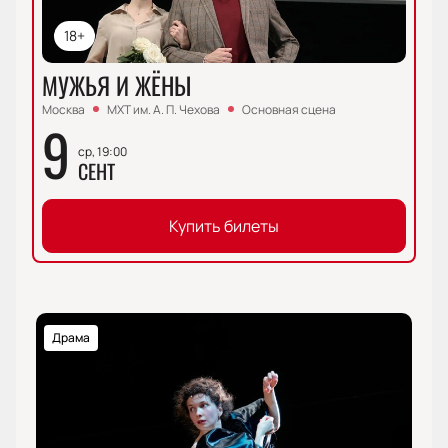
18+
МУЖЬЯ И ЖЁНЫ
Москва
МХТ им. А. П. Чехова
Основная сцена
9
ср, 19:00
СЕНТ
Купить билеты
Драма