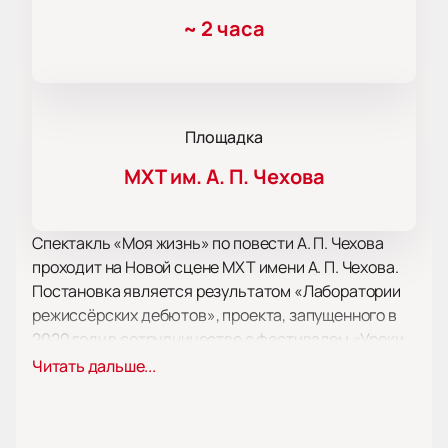
~
2 часа
Площадка
МХТ им. А. П. Чехова
Спектакль «Моя жизнь» по повести А. П. Чехова
проходит на Новой сцене МХТ имени А. П. Чехова.
Постановка является результатом «Лаборатории
режиссёрских дебютов», проекта, запущенного в
2020 году в сотрудничестве с фестивалем «Уроки
режиссуры» в рамках «Биеннале театрального
Читать дальше...
искусства». В рамках этого проекта молодые
режиссёры получили возможность представить
свои работы на сцене одного из ведущих театров