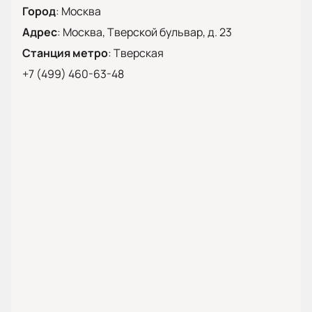
Воропанов, Антон Гращенков, Вероника Сафонова,
Город
:
Москва
Виктория Серикова, Ян Сибряев, Руслан Чагиров,
Адрес
:
Москва, Тверской бульвар, д. 23
Сергей Кудряшов, Николай Рысев, Владимир
Зиберев, Александр Анисимов
Станция метро
:
Тверская
+7 (499) 460-63-48