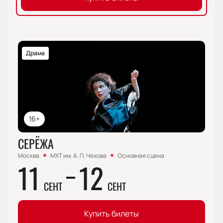
Драма
16+
СЕРЁЖА
Москва
МХТ им. А. П. Чехова
Основная сцена
11
12
СЕНТ
СЕНТ
Купить билеты