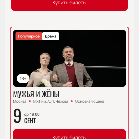
Купить билеты
Популярное
Драма
18+
МУЖЬЯ И ЖЁНЫ
Москва
МХТ им. А. П. Чехова
Основная сцена
9
ср, 19:00
СЕНТ
Купить билеты