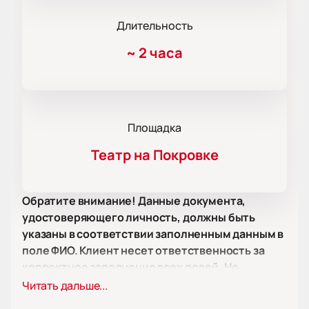
Длительность
~
2 часа
Площадка
Театр на Покровке
Обратите внимание! Данные документа,
удостоверяющего личность, должны быть
указаны в соответствии заполненным данным в
поле ФИО. Клиент несет ответственность за
корректное заполнение всех полей. Не
забудьте взять документ с собой!
Читать дальше...