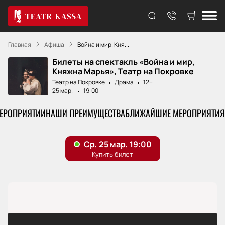
Главная
Афиша
Война и мир. Кня...
Билеты на спектакль «Война и мир,
Княжна Марья», Театр на Покровке
Театр на Покровке
Драма
12+
25 мар.
19:00
МЕРОПРИЯТИИ
НАШИ ПРЕИМУЩЕСТВА
БЛИЖАЙШИЕ МЕРОПРИЯТИЯ