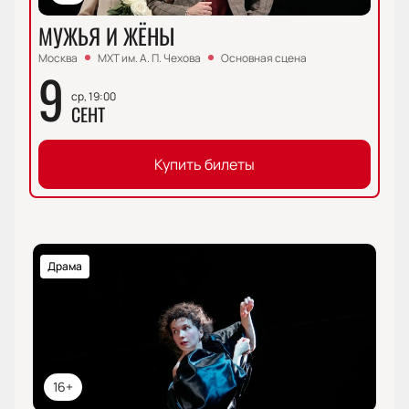
МУЖЬЯ И ЖЁНЫ
Москва
МХТ им. А. П. Чехова
Основная сцена
9
ср, 19:00
СЕНТ
Купить билеты
Драма
16+