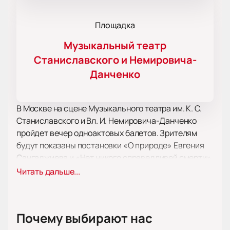
Площадка
Музыкальный театр
Станиславского и Немировича-
Данченко
В Москве на сцене Музыкального театра им. К. С.
Станиславского и Вл. И. Немировича-Данченко
пройдет вечер одноактовых балетов. Зрителям
будут показаны постановки «О природе» Евгения
Сангаджиева и «Нет никого справедливей смерти»
Максима Севагина. Художник по костюмам -
Читать дальше...
Наталья Туровникова. Художники по свету -
Константин Бинкин и Игорь Фомин. Мероприятие
12+
Почему выбирают нас
Балет «О природе» был создан в процессе работы