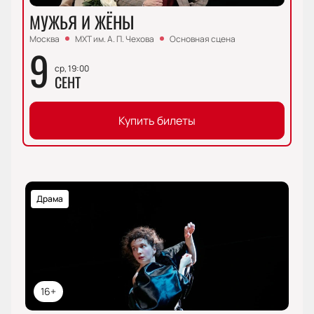
МУЖЬЯ И ЖЁНЫ
Москва
МХТ им. А. П. Чехова
Основная сцена
9
ср, 19:00
СЕНТ
Купить билеты
Драма
16+