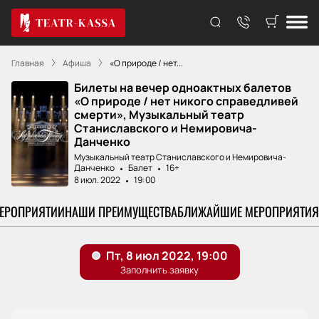
Главная
Афиша
«О природе / нет...
Билеты на вечер одноактных балетов
«О природе / нет никого справедливей
смерти», Музыкальный театр
Станиславского и Немировича-
Данченко
Музыкальный театр Станиславского и Немировича-
Данченко
Балет
16+
8 июл. 2022
19:00
МЕРОПРИЯТИИ
НАШИ ПРЕИМУЩЕСТВА
БЛИЖАЙШИЕ МЕРОПРИЯТИЯ