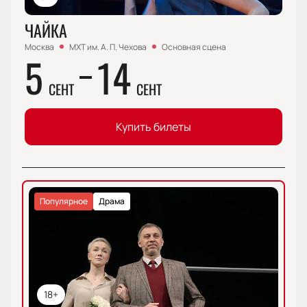
ЧАЙКА
Москва
МХТ им. А. П. Чехова
Основная сцена
5
14
СЕНТ
СЕНТ
Купить билеты
Популярное
Драма
18+