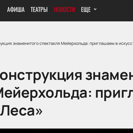
АФИША
ТЕАТРЫ
НОВОСТИ
ЕЩЕ
укция знаменитого спектакля Мейерхольда: приглашаем в искусс
онструкция знаме
Мейерхольда: приг
«Леса»