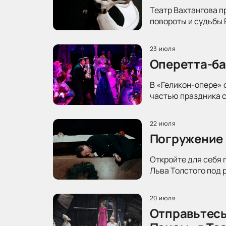
Театр Вахтангова п
повороты и судьбы 
23 июля
Оперетта-ба
В «Геликон-опере» 
частью праздника с
22 июля
Погружение 
Откройте для себя 
Льва Толстого под 
20 июля
Отправьтесь