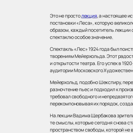
Это не просто
лекция
, а настоящее и
постановки «Леса», которую великол
образом, каждый посетитель лекции 
спектаклю особое значение.
Спектакль «Лес» 1924 года был поис
творениям Мейерхольда. Этот радост
и открытости театра. Его успех в 19
аудитории Московского Художественн
Мейерхольд, подобно Шекспиру, пере
разночтение пьес и подходил к прои
требовал свободного и непредвзятог
перекомпоновывая их порядок, созда
На лекции Вадима Щербакова зрители
те смыслы, которые сегодня снова с
пространством свободы, которой не ве