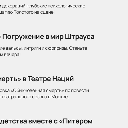
м декораций, глубокие психологические
магию Толстого на сцене!
: Погружение в мир Штрауса
ие вальсы, интриги и сюрпризы. Станьте
м вечера!
ерть» в Театре Наций
новка «Обыкновенная смерть» по повести
 театрального сезона в Москве.
 детства вместе с «Питером