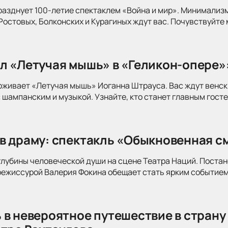
разднует 100-летие спектаклем «Война и мир». Минимализ
Ростовых, Болконских и Курагиных ждут вас. Почувствуйте 
л «Летучая мышь» в «Геликон-опере»
оживает «Летучая мышь» Иоганна Штрауса. Вас ждут венск
 шампанским и музыкой. Узнайте, кто станет главным госте
в драму: спектакль «Обыкновенная см
глубины человеческой души на сцене Театра Наций. Поста
режиссурой Валерия Фокина обещает стать ярким событием
 в невероятное путешествие в страну