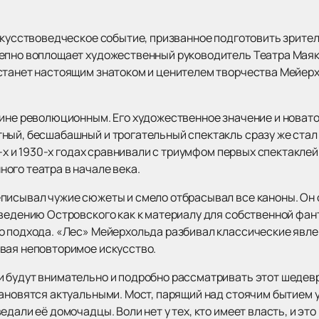
скусствоведческое событие, призванное подготовить зрител
епно воплощает художественный руководитель Театра Маяко
станет настоящим знатоком и ценителем творчества Мейерх
тине революционным. Его художественное значение и нова
ный, бесшабашный и трогательный спектакль сразу же ста
20-х и 1930-х годах сравнивали с триумфом первых спектакле
ого театра в начале века.
писывал чужие сюжеты и смело отбрасывал все каноны. Он с
зведению Островского как к материалу для собственной фан
о подхода. «Лес» Мейерхольда разбивал классические явлен
вая неповторимое искусство.
 будут внимательно и подробно рассматривать этот шедевр
тановятся актуальными. Мост, парящий над стоячим бытием 
дали её домочадцы. Воли нет у тех, кто имеет власть, и это