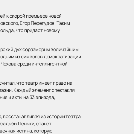
ей к скорой премьере новой
вского, Егор Перегудов. Таким
ольда, что придаст новому
торский дух соразмерны величайшим
л одним из символов демократизации
й Чехова среди интеллигентной
читал, что театр имеет право на
тазии. Каждый элемент спектакля
ия и акты на 33 эпизода,
, восстанавливая из истории театра
усадьбы Пеньки, станет
 вечная истина, которую