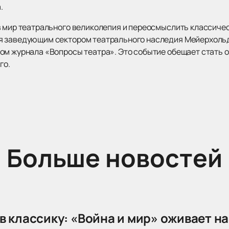
.
в мир театрального великолепия и переосмыслить классиче
я заведующим сектором театрального наследия Мейерхольд
ом журнала «Вопросы театра». Это событие обещает стать 
го.
Больше новостей
в классику: «Война и мир» оживает на