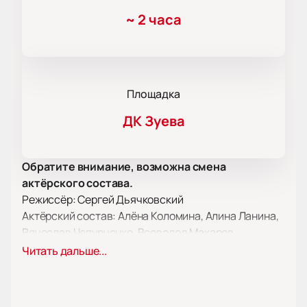
~
2 часа
Площадка
ДК Зуева
Обратите внимание, возможна смена
актёрского состава.
Режиссёр: Сергей Дьячковский
Актёрский состав: Алёна Коломина, Алина Ланина,
Вячеслав Чепурченко, Всеволод Макаров,
Катерина Беккер, Евгения Осипова, Александр
Читать дальше...
Пашков, Михаил Дорожкин, Вера Буянова
Билеты на спектакль
«Телохранительница» в Москве