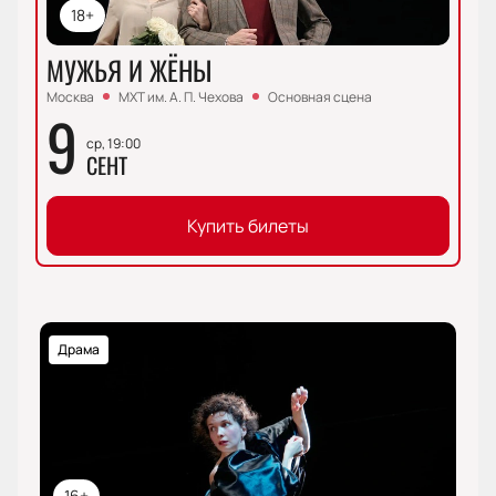
18+
МУЖЬЯ И ЖЁНЫ
Москва
МХТ им. А. П. Чехова
Основная сцена
9
ср, 19:00
СЕНТ
Купить билеты
Драма
16+