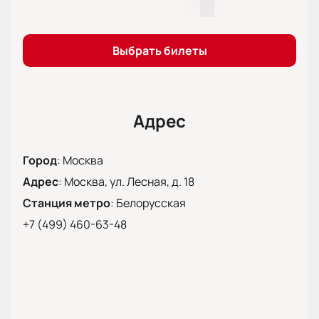
адресу: Москва, улица Лесная, дом 18.
Как купить билеты на
«Телохранительницу» онлайн
Выбрать билеты
Приобретайте билеты на представление
через наш сайт с интерактивной схемой зала.
Выбирайте места по цене и расположению.
Используйте безопасную оплату или
Адрес
бронирование.
Город
:
Москва
Адрес
:
Москва, ул. Лесная, д. 18
Станция метро
:
Белорусская
+7 (499) 460-63-48