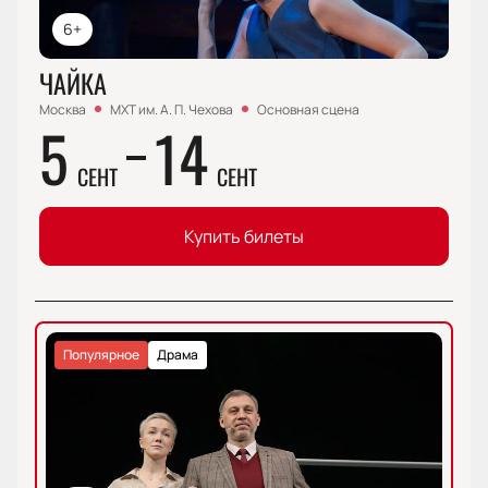
6+
ЧАЙКА
Москва
МХТ им. А. П. Чехова
Основная сцена
5
14
СЕНТ
СЕНТ
Купить билеты
Популярное
Драма