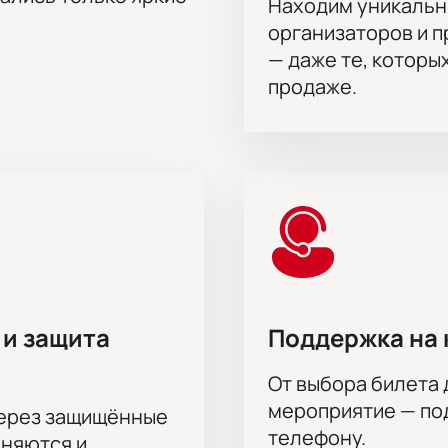
Находим уникальн
 купить билеты на нашем сайте и насладиться этим ярким 
организаторов и 
— даже те, которы
продаже.
 и защита
Поддержка на 
От выбора билета 
мероприятие — под
через защищённые
телефону.
аняются и