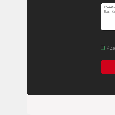
Коммен
Я д