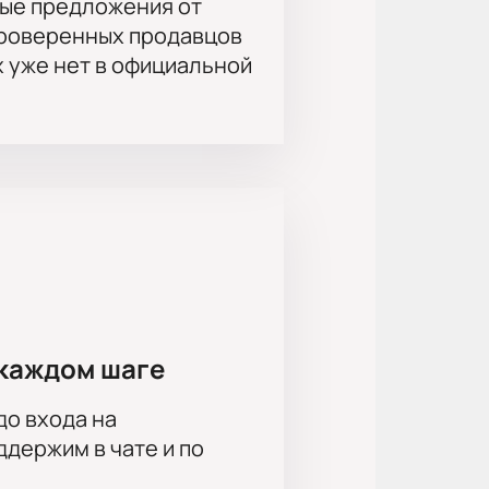
ые предложения от
спектаклем в театре Эстрады.
проверенных продавцов
х уже нет в официальной
каждом шаге
до входа на
держим в чате и по