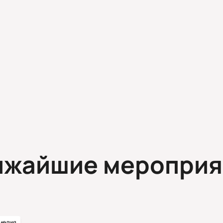
ижайшие мероприя
медия