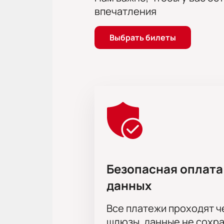
и захватывающего сюжета. Спешите
впечатления
Выбрать билеты
Безопасная оплата
данных
Все платежи проходят 
шлюзы, данные не сохр