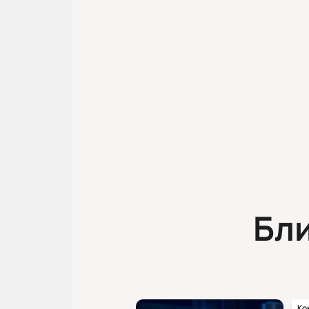
Бл
Ко